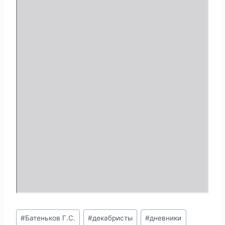
м
о
м
у
P
D
F
Метки
#
Батеньков Г.С.
#
декабристы
#
дневники