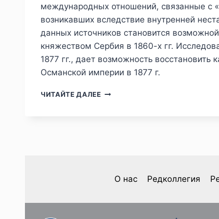
международных отношений, связанные с «
возникавших вследствие внутренней нест
данных источников становится возможной
княжеством Сербия в 1860-х гг. Исследов
1877 гг., дает возможность восстановить
Османской империи в 1877 г.
ПИЖ
ЧИТАЙТЕ ДАЛЕЕ
№4
(48)
2025
—
С.
С.
КУРОЧКИН.
ВЗГЛЯДЫ
О нас
Редколлегия
Р
Д.
А.
МИЛЮТИНА
НА