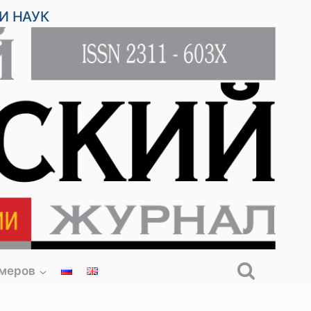
И НАУК
омеров