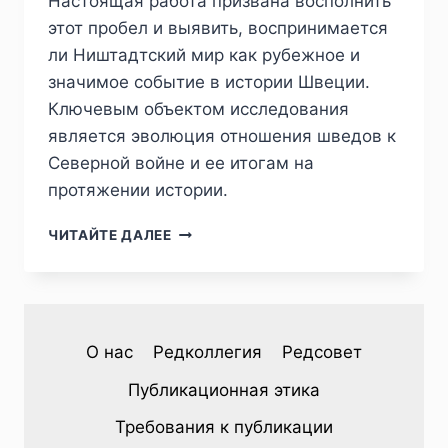
Настоящая работа призвана восполнить
этот пробел и выявить, воспринимается
ли Ништадтский мир как рубежное и
значимое событие в истории Швеции.
Ключевым объектом исследования
является эволюция отношения шведов к
Северной войне и ее итогам на
протяжении истории.
ПИЖ
ЧИТАЙТЕ ДАЛЕЕ
№1
(37)
2023
—
Г.Н.ИВАНОВ.
О нас
Редколлегия
Редсовет
НИШТАДТСКИЙ
МИР
Публикационная этика
В
ИСТОРИИ
Требования к публикации
ШВЕЦИИ