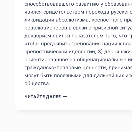
способствовавшего развитию у образован
явился свидетельством перехода русског
ликвидации абсолютизма, крепостного пра
революционеров в связи с кризисной ситу
декабризм явился показателем того, что 
чтобы предъявить требования нации к вл
крепостнической идеологии; 3) дворянск
ориентированное на общенациональные и
гражданско-правовые ценности, принимавш
могут быть полезными для дальнейших ис
общества.
ПИЖ
ЧИТАЙТЕ ДАЛЕЕ
№4
(48)
2025
—
Е.