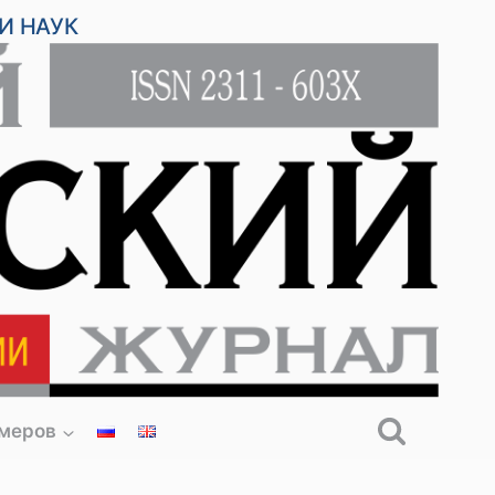
И НАУК
омеров