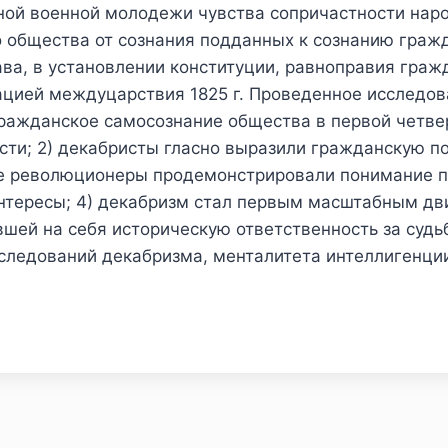
ной военной молодежи чувства сопричастности наро
о общества от сознания подданных к сознанию граж
ва, в установлении конституции, равноправия граж
ацией междуцарствия 1825 г. Проведенное исследов
гражданское самосознание общества в первой четверт
асти; 2) декабристы гласно выразили гражданскую 
ие революционеры продемонстрировали понимание па
нтересы; 4) декабризм стал первым масштабным дв
ей на себя историческую ответственность за судьб
следований декабризма, менталитета интеллигенции