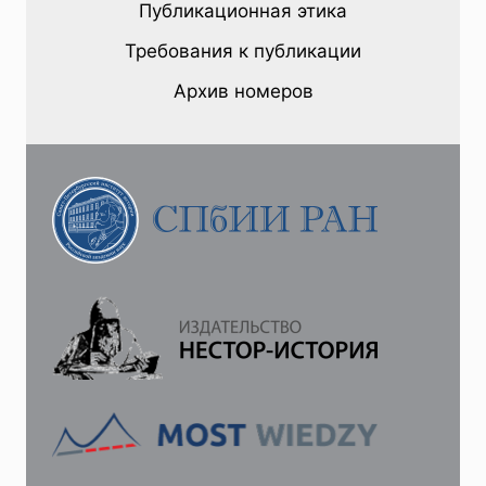
Публикационная этика
ДЕКАБРИЗМ
В
Требования к публикации
АСПЕКТЕ
ЭВОЛЮЦИИ
Архив номеров
ГРАЖДАНСКОГО
САМОСОЗНАНИЯ
РУССКОГО
ОБЩЕСТВА