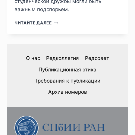
студенческой дружбы могли быть
важным подспорьем.
ПИЖ
ЧИТАЙТЕ ДАЛЕЕ
№1
(45)
2025
—
Д.
О нас
Редколлегия
Редсовет
А.
БАРИНОВ,
Публикационная этика
Е.
А.
Требования к публикации
РОСТОВЦЕВ.
ВЫПУСКНИКИ
Архив номеров
ИСТОРИКО-
ФИЛОЛОГИЧЕСКОГО
ФАКУЛЬТЕТА
САНКТ-
ПЕТЕРБУРГСКОГО
УНИВЕРСИТЕТА