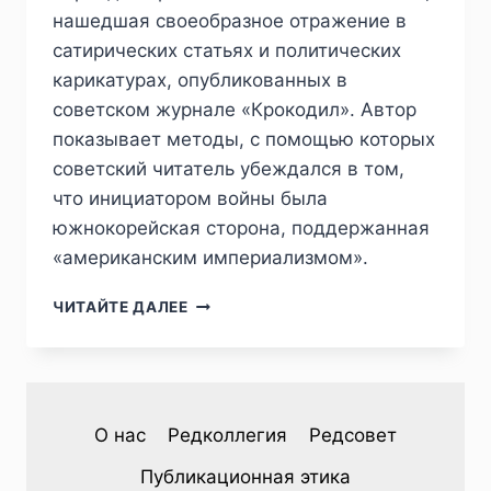
нашедшая своеобразное отражение в
сатирических статьях и политических
карикатурах, опубликованных в
советском журнале «Крокодил». Автор
показывает методы, с помощью которых
советский читатель убеждался в том,
что инициатором войны была
южнокорейская сторона, поддержанная
«американским империализмом».
ПИЖ
ЧИТАЙТЕ ДАЛЕЕ
№1
(37)
2023
—
С.Л.ФИРСОВ.
О нас
Редколлегия
Редсовет
ОТРАЖЕНИЕ
КОРЕЙСКОЙ
Публикационная этика
ВОЙНЫ