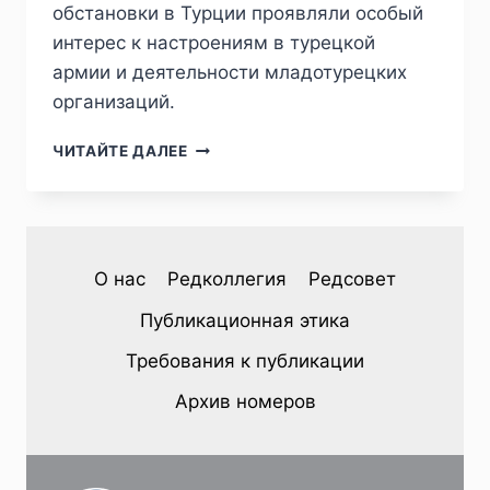
обстановки в Турции проявляли особый
интерес к настроениям в турецкой
армии и деятельности младотурецких
организаций.
ПИЖ
ЧИТАЙТЕ ДАЛЕЕ
№
2
(50)
2026
—
О нас
Редколлегия
Редсовет
А.
Ю.
Публикационная этика
ФОМИН.
ВОЕННАЯ
Требования к публикации
РЕВОЛЮЦИЯ
В
Архив номеров
ТУРЦИИ
В
ДОНЕСЕНИЯХ