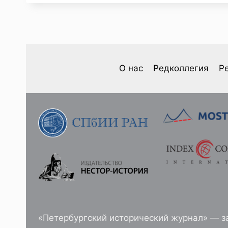
2025
—
И.
В.
ЗЫКИН.
ПОСЛЕДСТВИЯ
О нас
Редколлегия
Р
ЗИМНЕЙ
ВОЙНЫ
1939–
1940
ГГ.
ДЛЯ
РАЗВИТИЯ
СОВЕТСКОЙ
ЦЕЛЛЮЛОЗНО-
БУМАЖНОЙ
ПРОМЫШЛЕННОСТИ
«Петербургский исторический журнал» — з