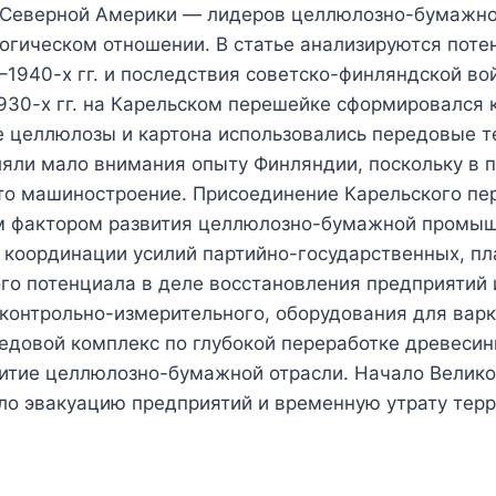
и Северной Америки — лидеров целлюлозно-бумажной
логическом отношении. В статье анализируются по
–1940-х гг. и последствия советско-финляндской 
930-х гг. на Карельском перешейке сформировался 
е целлюлозы и картона использовались передовые т
ляли мало внимания опыту Финляндии, поскольку в 
ито машиностроение. Присоединение Карельского пе
ым фактором развития целлюлозно-бумажной промыш
ь координации усилий партийно-государственных, пл
го потенциала в деле восстановления предприятий 
 контрольно-измерительного, оборудования для вар
редовой комплекс по глубокой переработке древеси
витие целлюлозно-бумажной отрасли. Начало Велик
ло эвакуацию предприятий и временную утрату терр