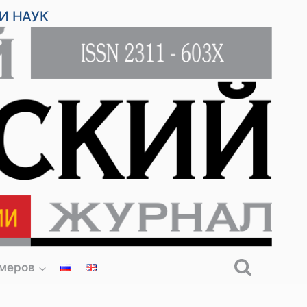
И НАУК
омеров