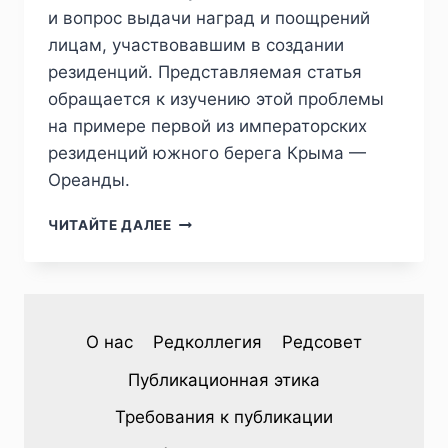
и вопрос выдачи наград и поощрений
лицам, участвовавшим в создании
резиденций. Представляемая статья
обращается к изучению этой проблемы
на примере первой из императорских
резиденций южного берега Крыма —
Ореанды.
ПИЖ
ЧИТАЙТЕ ДАЛЕЕ
№4
(36)
2022
—
А.А.ЕФИМОВ.
О нас
Редколлегия
Редсовет
ДИФФЕРЕНЦИРОВАННЫЙ
ПОДХОД
Публикационная этика
МИНИСТЕРСТВА
ИМПЕРАТОРСКОГО
Требования к публикации
ДВОРА