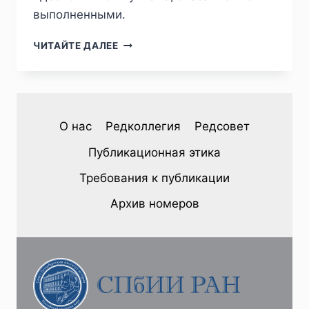
выполненными.
ПИЖ
ЧИТАЙТЕ ДАЛЕЕ
№4
(32)
2021
—
С.А.ВОРОБЬЕВА,
О нас
Редколлегия
Редсовет
А.О.ВОЛГУШЕВА,
А.Ю.КОМАРКОВ.
Публикационная этика
ДЕЯТЕЛЬНОСТЬ
ПРОФСОЮЗА
Требования к публикации
РАБОТНИКОВ
ИСКУССТВ
Архив номеров
В
1920-
Е
ГГ.
(С
ПРИВЛЕЧЕНИЕМ
МАТЕРИАЛА