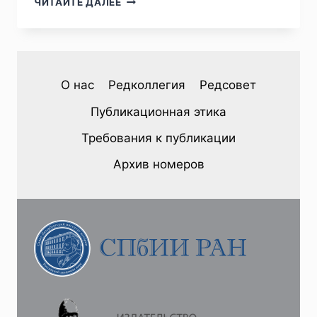
ЧИТАЙТЕ ДАЛЕЕ
№4
(48)
2025
—
В.
О нас
Редколлегия
Редсовет
Г.
ВОВИНА-
Публикационная этика
ЛЕБЕДЕВА.
КРЕСТЬЯНСКИЕ
Требования к публикации
ВЫБОРЫ
В
Архив номеров
ВЕРХОВАЖЬЕ
НА
РУБЕЖЕ
XVII–
XVIII
ВВ.