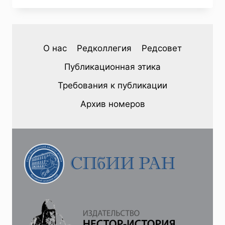
(38)
2023
—
Ф.
О нас
Редколлегия
Редсовет
НЕЗЕМАНН.
ОБРАЗЕЦ
Публикационная этика
ДЛЯ
БУДУЩЕГО
Требования к публикации
ПРЕОБРАЗОВАНИЯ
ИМПЕРИИ.
Архив номеров
ДЕЯТЕЛЬНОСТЬ
МИХАИЛА
МИХАЙЛОВИЧА
СПЕРАНСКОГО
И
ВОЗНИКНОВЕНИЕ
ОСОБОГО
ПОЛОЖЕНИЯ
ФИНЛЯНДИИ
В
РОССИЙСКОЙ