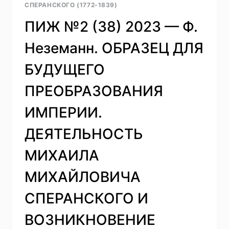
СПЕРАНСКОГО (1772-1839)
ПЛАНАХ
ПОЛЬСКОЙ
ПИЖ №2 (38) 2023 — Ф.
АРИСТОКРАТИИ
И
Неземанн. ОБРАЗЕЦ ДЛЯ
М.
М.
БУДУЩЕГО
СПЕРАНСКОГО
НАКАНУНЕ
ПРЕОБРАЗОВАНИЯ
ОТЕЧЕСТВЕННОЙ
ВОЙНЫ
ИМПЕРИИ.
1812
Г.
ДЕЯТЕЛЬНОСТЬ
МИХАИЛА
МИХАЙЛОВИЧА
СПЕРАНСКОГО И
ВОЗНИКНОВЕНИЕ