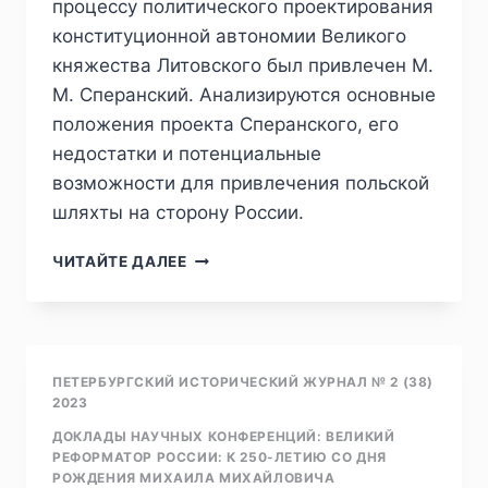
процессу политического проектирования
конституционной автономии Великого
княжества Литовского был привлечен М.
М. Сперанский. Анализируются основные
положения проекта Сперанского, его
недостатки и потенциальные
возможности для привлечения польской
шляхты на сторону России.
ПИЖ
ЧИТАЙТЕ ДАЛЕЕ
№2
(38)
2023
—
А.
ПЕТЕРБУРГСКИЙ ИСТОРИЧЕСКИЙ ЖУРНАЛ № 2 (38)
Ю.
2023
БЕНДИН.
ДОКЛАДЫ НАУЧНЫХ КОНФЕРЕНЦИЙ: ВЕЛИКИЙ
ЗАПАДНАЯ
РЕФОРМАТОР РОССИИ: К 250-ЛЕТИЮ СО ДНЯ
РОССИЯ
РОЖДЕНИЯ МИХАИЛА МИХАЙЛОВИЧА
В