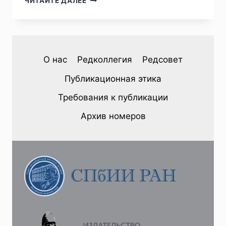
ЧИТАЙТЕ ДАЛЕЕ
№1
(45)
2025
—
М.
О нас
Редколлегия
Редсовет
Д.
НОВИКОВ.
Публикационная этика
ДЕВИАЦИИ
В
Требования к публикации
ПРОЦЕССЕ
ПРОВЕДЕНИЯ
Архив номеров
ВНУТРЕННИХ
ГОСУДАРСТВЕННЫХ
ЗАЙМОВ
1946-
1957
ГОДОВ
В
СССР