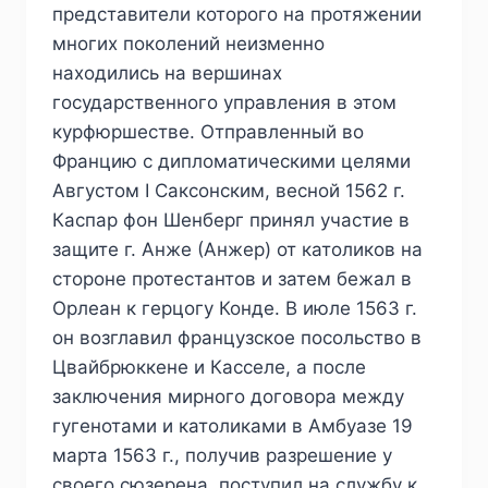
представители которого на протяжении
многих поколений неизменно
находились на вершинах
государственного управления в этом
курфюршестве. Отправленный во
Францию с дипломатическими целями
Августом I Саксонским, весной 1562 г.
Каспар фон Шенберг принял участие в
защите г. Анже (Анжер) от католиков на
стороне протестантов и затем бежал в
Орлеан к герцогу Конде. В июле 1563 г.
он возглавил французское посольство в
Цвайбрюккене и Касселе, а после
заключения мирного договора между
гугенотами и католиками в Амбуазе 19
марта 1563 г., получив разрешение у
своего сюзерена, поступил на службу к