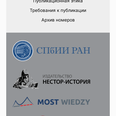
Публикационная этика
КАСПАР
ФОН
Требования к публикации
ШЕНБЕРГ
/
Архив номеров
ГАСПАР
ДЕ
ШОМБЕР
—
СЛУГА
ДВУХ
ГОСПОД