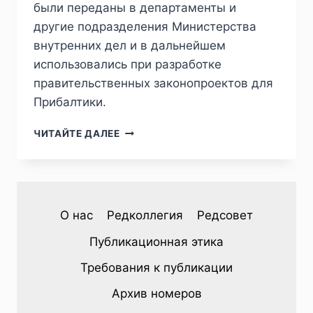
были переданы в департаменты и
другие подразделения Министерства
внутренних дел и в дальнейшем
использовались при разработке
правительственных законопроектов для
Прибалтики.
ПИЖ
ЧИТАЙТЕ ДАЛЕЕ
№4
(40)
2023
—
Н.
О нас
Редколлегия
Редсовет
С.
АНДРЕЕВА.
Публикационная этика
РЕВОЛЮЦИОННЫЙ
КРИЗИС
Требования к публикации
1905
Г.
Архив номеров
И