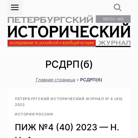
Перейти
к
содержимому
РСДРП(б)
Главная страница
»
РСДРП(б)
ПЕТЕРБУРГСКИЙ ИСТОРИЧЕСКИЙ ЖУРНАЛ № 4 (40)
2023
ИСТОРИЯ РОССИИ
ПИЖ №4 (40) 2023 — Н.