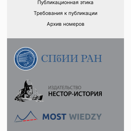
Публикационная этика
СВЕТ
И
Требования к публикации
ТЕМНОТА
В
Архив номеров
БЛОКАДНОМ
ЛЕНИНГРАДЕ