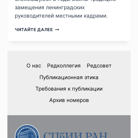
замещения ленинградских
руководителей местными кадрами.
ПИЖ
ЧИТАЙТЕ ДАЛЕЕ
№4
(40)
2023
—
А.
О нас
Редколлегия
Редсовет
Н.
ЧИСТИКОВ.
Публикационная этика
ЛЕНИНГРАДСКАЯ
ПОЧТА
Требования к публикации
В
1943
Архив номеров
Г.:
КАДРОВЫЕ
ПРОБЛЕМЫ