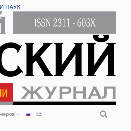
И НАУК
омеров