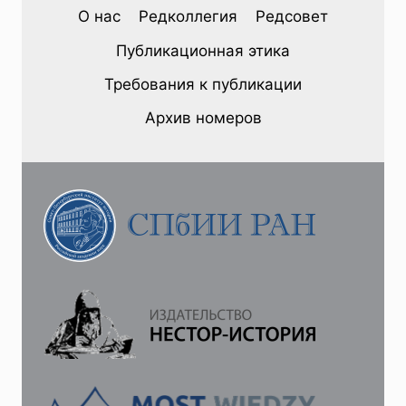
Г.
О нас
Редколлегия
Редсовет
С.
ТЗИАФЕТАС.
Публикационная этика
СТАРАЯ
ПРОБЛЕМА,
Требования к публикации
СОВРЕМЕННОЕ
РЕШЕНИЕ:
Архив номеров
НАВОДНЕНИЯ
И
ПОИСК
ЗАЩИТЫ
ОТ
НИХ
В
САНКТ-
ПЕТЕРБУРГЕ/
ЛЕНИНГРАДЕ
(1703-
1924)