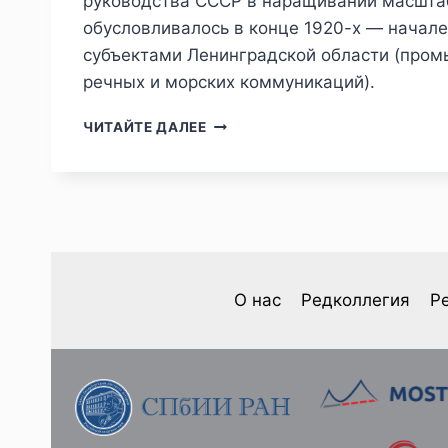
руководства СССР в наращивании масштаб
обусловливалось в конце 1920-х — начале
субъектами Ленинградской области (про
речных и морских коммуникаций).
ПИЖ
ЧИТАЙТЕ ДАЛЕЕ
№2
(38)
2023
—
А.
И.
РУПАСОВ.
ПРОБЛЕМЫ
О нас
Редколлегия
Р
ВЫПОЛНЕНИЯ
ЭКСПОРТНЫХ
ПОСТАВОК
ЛЕНИНГРАДСКОЙ
ОБЛАСТЬЮ
В
КОНЦЕ