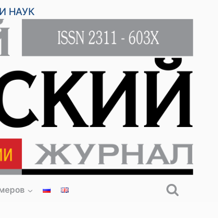
И НАУК
омеров