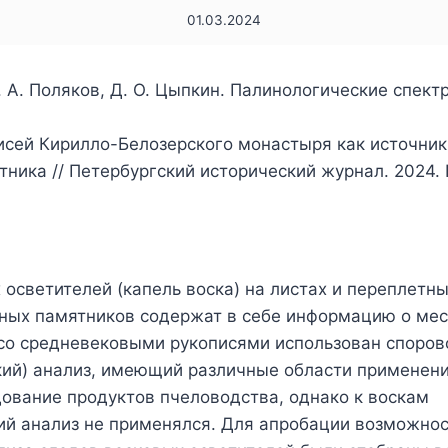
01.03.2024
И. А. Поляков, Д. О. Цыпкин. Палинологические спек
писей Кирилло-Белозерского монастыря как источни
ника // Петербургский исторический журнал. 2024. №
осветителей (капель воска) на листах и переплетны
ных памятников содержат в себе информацию о ме
е со средневековыми рукописями использован споро
кий) анализ, имеющий различные области применени
ование продуктов пчеловодства, однако к воскам
ий анализ не применялся. Для апробации возможнос