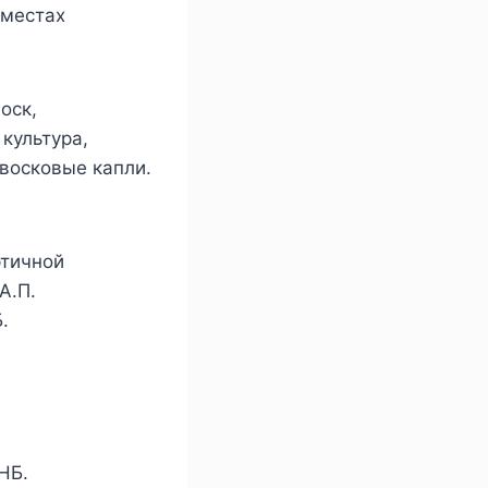
 местах
оск,
культура,
 восковые капли.
ртичной
А.П.
.
НБ.