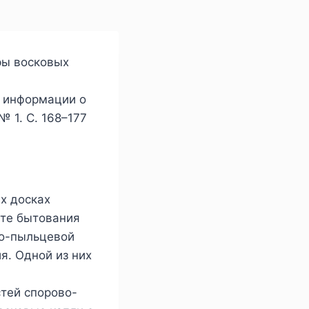
тры восковых
к информации о
 1. С. 168–177
х досках
сте бытования
во-пыльцевой
я. Одной из них
тей спорово-