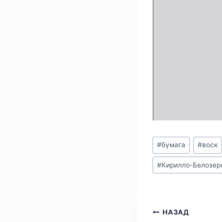
F
Метки
#
бумага
#
воск
записи:
#
Кирилло-Белозер
Навигаци
НАЗАД