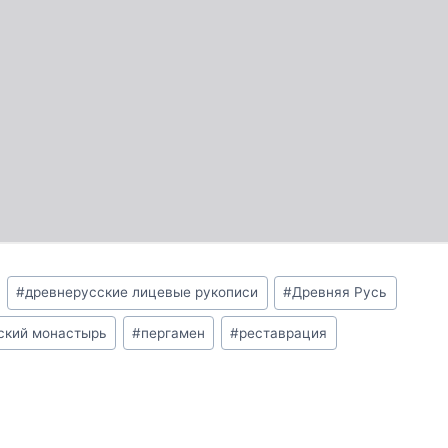
#
древнерусские лицевые рукописи
#
Древняя Русь
ский монастырь
#
пергамен
#
реставрация
я