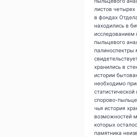
пыльцевого ана
листов четырех 
в фондах Отдела
находились в би
исследованием м
пыльцевого ана
палиноспектры м
свидетельствует
хранились в ст
истории бытова
необходимо при
статистической
спорово-пыльце
чья история хра
возможностей м
которых осталос
памятника неизв