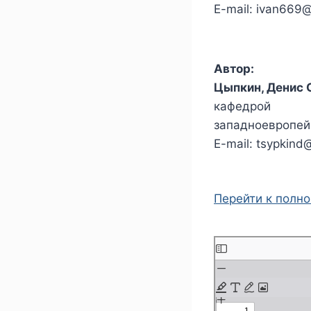
E-mail: ivan669
Автор:
Цыпкин, Денис 
кафедрой
западноевропейс
E-mail: tsypkind
Перейти к полн
П
е
р
е