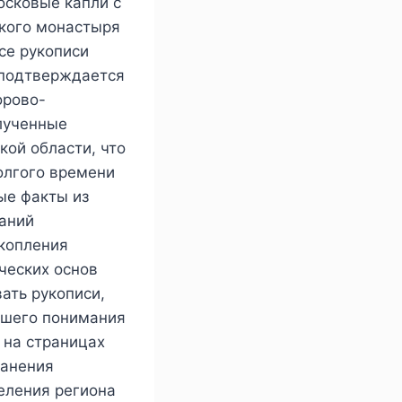
осковые капли с
ского монастыря
се рукописи
о подтверждается
орово-
олученные
кой области, что
олгого времени
ые факты из
ваний
акопления
ческих основ
ать рукописи,
чшего понимания
 на страницах
ранения
еления региона