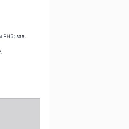
 РНБ; зав.
.