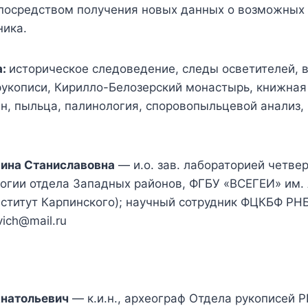
 посредством получения новых данных о возможных
ника.
а:
историческое следоведение, следы осветителей, в
укописи, Кирилло-Белозерский монастырь, книжная 
н, пыльца, палинология, споровопыльцевой анализ,
рина Станиславовна
— и.о. зав. лабораторией четве
огии отдела Западных районов, ФГБУ «ВСЕГЕИ» им. 
ститут Карпинского); научный сотрудник ФЦКБФ РНБ
vich@mail.ru
Анатольевич
— к.и.н., археограф Отдела рукописей Р