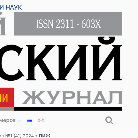
И НАУК
омеров
л №1 (41) 2024
»
ПИЖ