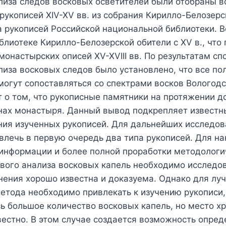
лиза следов восковых осветителей были отобраны в
рукописей XIV-XV вв. из собрания Кирилло-Белозер
 рукописей Российской национальной библиотеки. В
блиотеке Кирилло-Белозерской обители с XV в., чт
онастырских описей XV-XVIII вв. По результатам сп
лиза восковых следов было установлено, что все п
огут сопоставляться со спектрами восков Вологодс
 о том, что рукописные памятники на протяжении д
енах монастыря. Данный вывод подкрепляет известн
ния изученных рукописей. Для дальнейших исследо
влечь в первую очередь два типа рукописей. Для н
 информации и более полной проработки методологи
вого анализа восковых капель необходимо исследов
нения хорошо известна и доказуема. Однако для лу
етода необходимо привлекать к изучению рукописи,
ь большое количество восковых капель, но место х
естно. В этом случае создается возможность опред