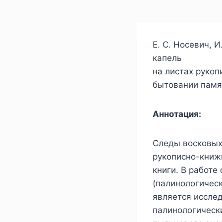
Е. С. Носевич, 
капель
на листах руко
бытовании памят
Аннотация:
Следы восковых 
рукописно-книж
книги. В работ
(палинологичес
является исслед
палинологическ