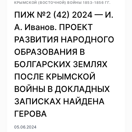
КРЫМСКОЙ (ВОСТОЧНОЙ) ВОЙНЫ 1853-1856 ГГ.
УПРАВЛЕНИЕ
ЦЕНЗУРЫ
ПИЖ №2 (42) 2024 — И.
КАК
ИНСТРУМЕНТ
А. Иванов. ПРОЕКТ
ФОРМИРОВАНИЯ
ОФИЦИАЛЬНОГО
РАЗВИТИЯ НАРОДНОГО
НАРРАТИВА
В
ОБРАЗОВАНИЯ В
ГОДЫ
КРЫМСКОЙ
БОЛГАРСКИХ ЗЕМЛЯХ
ВОЙНЫ
1853-
ПОСЛЕ КРЫМСКОЙ
1856
ГГ.
ВОЙНЫ В ДОКЛАДНЫХ
ЗАПИСКАХ НАЙДЕНА
ГЕРОВА
05.06.2024