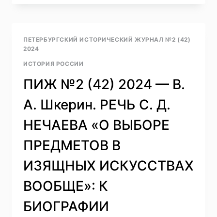
(42)
2024
—
Л.
ПЕТЕРБУРГСКИЙ ИСТОРИЧЕСКИЙ ЖУРНАЛ №2 (42)
В.
2024
МЕЛЬНИКОВА.
ИСТОРИЯ РОССИИ
РОССИЯ
И
ПИЖ №2 (42) 2024 — В.
ФРАНЦИЯ
В
А. Шкерин. РЕЧЬ С. Д.
БОРЬБЕ
ЗА
НЕЧАЕВА «О ВЫБОРЕ
СВЯТЫЕ
МЕСТА
ПРЕДМЕТОВ В
ПАЛЕСТИНЫ
И
ИЗЯЩНЫХ ИСКУССТВАХ
В
КРЫМСКОЙ
ВООБЩЕ»: К
ВОЙНЕ:
ЦЕРКОВНО-
БИОГРАФИИ
ПОЛИТИЧЕСКАЯ