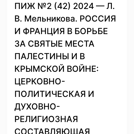
ФИНЛЯНДИИ
ПИЖ №2 (42) 2024 — Л.
И
ЕЕ
В. Мельникова. РОССИЯ
ВЛИЯНИЕ
НА
И ФРАНЦИЯ В БОРЬБЕ
РОССИЙСКО-
ФИНЛЯНДСКИЕ
ЗА СВЯТЫЕ МЕСТА
ОТНОШЕНИЯ
ПАЛЕСТИНЫ И В
КРЫМСКОЙ ВОЙНЕ:
ЦЕРКОВНО-
ПОЛИТИЧЕСКАЯ И
ДУХОВНО-
РЕЛИГИОЗНАЯ
СОСТАВЛЯЮЩАЯ