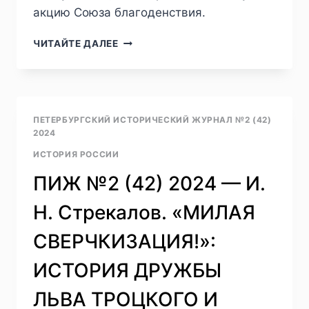
акцию Союза благоденствия.
ПИЖ
ЧИТАЙТЕ ДАЛЕЕ
№2
(42)
2024
—
В.
ПЕТЕРБУРГСКИЙ ИСТОРИЧЕСКИЙ ЖУРНАЛ №2 (42)
А.
2024
ШКЕРИН.
ИСТОРИЯ РОССИИ
РЕЧЬ
С.
ПИЖ №2 (42) 2024 — И.
Д.
НЕЧАЕВА
Н. Стрекалов. «МИЛАЯ
«О
ВЫБОРЕ
СВЕРЧКИЗАЦИЯ!»:
ПРЕДМЕТОВ
В
ИСТОРИЯ ДРУЖБЫ
ИЗЯЩНЫХ
ИСКУССТВАХ
ЛЬВА ТРОЦКОГО И
ВООБЩЕ»: