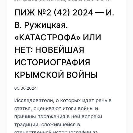
(ВОСТОЧНАЯ)
ВОЙНА
ПИЖ №2 (42) 2024 — И.
РОССИИ:
ПОЛИТИКА,
В. Ружицкая.
СТРАТЕГИЯ
И
«КАТАСТРОФА» ИЛИ
ОБЩЕСТВЕННОЕ
МНЕНИЕ
НЕТ: НОВЕЙШАЯ
ИСТОРИОГРАФИЯ
КРЫМСКОЙ ВОЙНЫ
05.06.2024
Исследователи, о которых идет речь в
статье, оценивают итоги войны и
причины поражения в ней вопреки
традиции, сложившейся в
отечественной историографии за