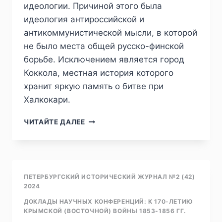
идеологии. Причиной этого была
идеология антироссийской и
антикоммунистической мысли, в которой
не было места общей русско-финской
борьбе. Исключением является город
Коккола, местная история которого
хранит яркую память о битве при
Халкокари.
ПИЖ
ЧИТАЙТЕ ДАЛЕЕ
№2
(42)
2024
—
ПЕККА
ПЕТЕРБУРГСКИЙ ИСТОРИЧЕСКИЙ ЖУРНАЛ №2 (42)
КАУППАЛА.
2024
КРЫМСКАЯ
ДОКЛАДЫ НАУЧНЫХ КОНФЕРЕНЦИЙ: К 170-ЛЕТИЮ
ВОЙНА
КРЫМСКОЙ (ВОСТОЧНОЙ) ВОЙНЫ 1853-1856 ГГ.
В