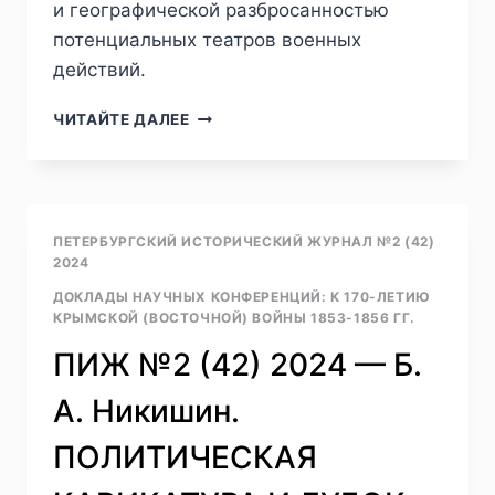
и географической разбросанностью
потенциальных театров военных
действий.
ПИЖ
ЧИТАЙТЕ ДАЛЕЕ
№2
(42)
2024
—
И.
ПЕТЕРБУРГСКИЙ ИСТОРИЧЕСКИЙ ЖУРНАЛ №2 (42)
В.
2024
РУЖИЦКАЯ.
ДОКЛАДЫ НАУЧНЫХ КОНФЕРЕНЦИЙ: К 170-ЛЕТИЮ
«КАТАСТРОФА»
КРЫМСКОЙ (ВОСТОЧНОЙ) ВОЙНЫ 1853-1856 ГГ.
ИЛИ
НЕТ:
ПИЖ №2 (42) 2024 — Б.
НОВЕЙШАЯ
ИСТОРИОГРАФИЯ
А. Никишин.
КРЫМСКОЙ
ВОЙНЫ
ПОЛИТИЧЕСКАЯ