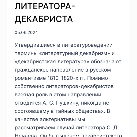
И
ЛИТЕРАТОРА-
ДУХОВНО-
РЕЛИГИОЗНАЯ
ДЕКАБРИСТА
СОСТАВЛЯЮЩАЯ
ПРОТИВОСТОЯНИЯ
05.06.2024
Утвердившиеся в литературоведении
термины «литературный декабризм» и
«декабристская литература» обозначают
гражданское направление в русском
романтизме 1810-1820-х гг. Помимо
собственно литераторов-декабристов
важная роль в этом направлении
отводится А. С. Пушкину, никогда не
состоявшему в тайных обществах. В
качестве альтернативы мы
рассматриваем случай литератора С. Д.
Нечаева. Он был членом декабристского