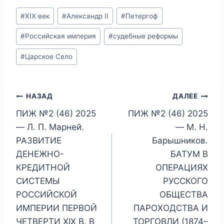
Метки
#
XIX век
#
Александр II
#
Петергоф
записи:
#
Российская империя
#
судебные реформы
#
Царское Село
Навигация
НАЗАД
ДАЛЕЕ
ПИЖ №2 (46) 2025
ПИЖ №2 (46) 2025
по
— Л. П. Марней.
— М. Н.
записям
РАЗВИТИЕ
Барышников.
ДЕНЕЖНО-
БАТУМ В
КРЕДИТНОЙ
ОПЕРАЦИЯХ
СИСТЕМЫ
РУССКОГО
РОССИЙСКОЙ
ОБЩЕСТВА
ИМПЕРИИ ПЕРВОЙ
ПАРОХОДСТВА И
ЧЕТВЕРТИ XIX В. В
ТОРГОВЛИ (1874–