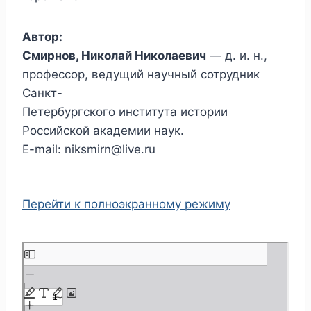
Автор:
Смирнов, Николай Николаевич
— д. и. н.,
профессор, ведущий научный сотрудник
Санкт-
Петербургского института истории
Российской академии наук.
E-mail: niksmirn@live.ru
Перейти к полноэкранному режиму
П
е
р
е