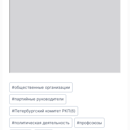
D
F
Метки
#
общественные организации
записи:
#
партийные руководители
#
Петербургский комитет РКП(б)
#
политическая деятельность
#
профсоюзы