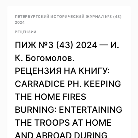
2025
ЗАПАДНАЯ
—
РУСИСТИКА»
С.
ПЕТЕРБУРГСКИЙ ИСТОРИЧЕСКИЙ ЖУРНАЛ №3 (43)
Н.
2024
ИСКЮЛЬ.
РЕЦЕНЗИИ
РЕЦЕНЗИЯ
НА
ПИЖ №3 (43) 2024 — И.
КОЛЛЕКТИВНУЮ
МОНОГРАФИЮ:
К. Богомолов.
KANDAKOU
D.,
РЕЦЕНЗИЯ НА КНИГУ:
STROEV
A.
CARRADICE PH. KEEPING
LES
RUSSES
THE HOME FIRES
À
PARIS
BURNING: ENTERTAINING
AU
XVIIIE
THE TROOPS AT HOME
SIÈCLE
SOUS
AND ABROAD DURING
L’OEIL