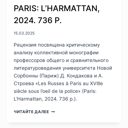
1804–
PARIS: L’HARMATTAN,
1863
/
2024. 736 P.
ПЕР.
С
АНГЛ.
15.03.2025
Н.
Рецензия посвящена критическому
ПРОЦЕНКО.
БОСТОН
анализу коллективной монографии
/
профессоров общего и сравнительного
CПБ.:
литературоведения университета Новой
ACADEMIC
STUDIES
Сорбонны (Париж) Д. Кондакова и А.
PRESS
Строева «Les Russes à Paris au XVIIIe
/
siècle sous l’oeil de la police» (Paris:
БИБЛИОРОССИКА,
L’Harmattan, 2024. 736 p.).
2024.
264
ПИЖ
С.
ЧИТАЙТЕ ДАЛЕЕ
№1
СЕРИЯ
(45)
«СОВРЕМЕННАЯ