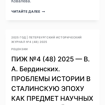
Ковалева.
ПИЖ
ЧИТАЙТЕ ДАЛЕЕ
№4
(48)
2025
—
В.
2025 ГОД
|
ПЕТЕРБУРГСКИЙ ИСТОРИЧЕСКИЙ
А.
ЖУРНАЛ №4 (48) 2025
ЛИВЦОВ.
РЕЦЕНЗИИ
ДЛЯ
НИХ
ПИЖ №4 (48) 2025 — В.
ВОЙНА
НЕ
А. Бердинских.
ЗАКОНЧИЛАСЬ
В
ПРОБЛЕМЫ ИСТОРИИ В
1945
ГОДУ
СТАЛИНСКУЮ ЭПОХУ
РЕЦЕНЗИЯ
НА
КАК ПРЕДМЕТ НАУЧНЫХ
КНИГУ:
КОВАЛЕВ