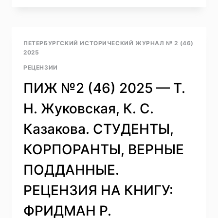
(47)
2025
—
Н.
ПЕТЕРБУРГСКИЙ ИСТОРИЧЕСКИЙ ЖУРНАЛ № 2 (46)
Н.
2025
СМИРНОВ.
РЕЦЕНЗИИ
НОВЫЙ
СЮЖЕТ
ПИЖ №2 (46) 2025 — Т.
В
ИСТОРИИ
Н. Жуковская, К. С.
КУЛЬТУРЫ
РУССКОГО
Казакова. СТУДЕНТЫ,
ЗАРУБЕЖЬЯ.
РЕЦЕНЗИЯ
КОРПОРАНТЫ, ВЕРНЫЕ
НА
КНИГУ:
ПОДДАННЫЕ.
ТОЛСТОЙ
М.
РЕЦЕНЗИЯ НА КНИГУ:
ПРОТЯЖНАЯ
ПЕСНЯ.
ФРИДМАН Р.
СПБ.: