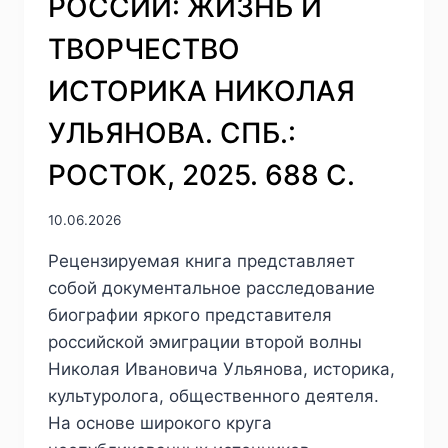
РОССИИ: ЖИЗНЬ И
ГОДЫ.
М.:
ТВОРЧЕСТВО
ВЕСЬ
МИР,
ИСТОРИКА НИКОЛАЯ
2023.
784
УЛЬЯНОВА. СПБ.:
С.
РОСТОК, 2025. 688 С.
10.06.2026
Рецензируемая книга представляет
собой документальное расследование
биографии яркого представителя
российской эмиграции второй волны
Николая Ивановича Ульянова, историка,
культуролога, общественного деятеля.
На основе широкого круга