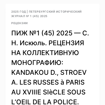
—
Т.
2025 ГОД
|
ПЕТЕРБУРГСКИЙ ИСТОРИЧЕСКИЙ
Н.
ЖУРНАЛ № 1 (45) 2025
ЖУКОВСКАЯ,
РЕЦЕНЗИИ
К.
С.
ПИЖ №1 (45) 2025 — С.
КАЗАКОВА.
СТУДЕНТЫ,
Н. Искюль. РЕЦЕНЗИЯ
КОРПОРАНТЫ,
ВЕРНЫЕ
НА КОЛЛЕКТИВНУЮ
ПОДДАННЫЕ.
РЕЦЕНЗИЯ
МОНОГРАФИЮ:
НА
КНИГУ:
KANDAKOU D., STROEV
ФРИДМАН
Р.
A. LES RUSSES à PARIS
МАСКУЛИННОСТЬ,
САМОДЕРЖАВИЕ
AU XVIIIE SIèCLE SOUS
И
РОССИЙСКИЙ
L’OEIL DE LA POLICE.
УНИВЕРСИТЕТ,