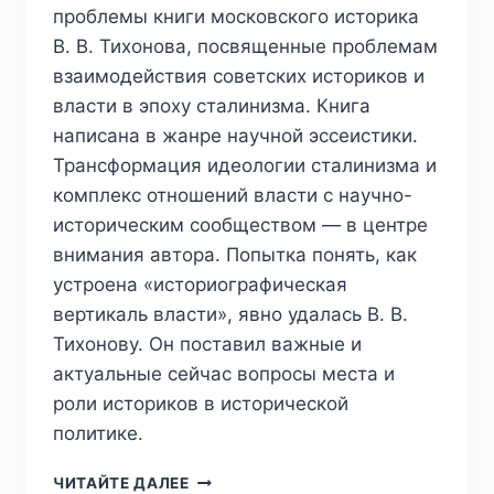
—
проблемы книги московского историка
ПЕРВОЙ
В. В. Тихонова, посвященные проблемам
ПОЛОВИНЕ
взаимодействия советских историков и
60-
Х
власти в эпоху сталинизма. Книга
ГОДОВ
написана в жанре научной эссеистики.
ХХ
Трансформация идеологии сталинизма и
ВЕКА.
комплекс отношений власти с научно-
М.:
ИСТОРИЧЕСКАЯ
историческим сообществом — в центре
ПАМЯТЬ,
внимания автора. Попытка понять, как
2025.
устроена «историографическая
224
С.
вертикаль власти», явно удалась В. В.
Тихонову. Он поставил важные и
актуальные сейчас вопросы места и
роли историков в исторической
политике.
ПИЖ
ЧИТАЙТЕ ДАЛЕЕ