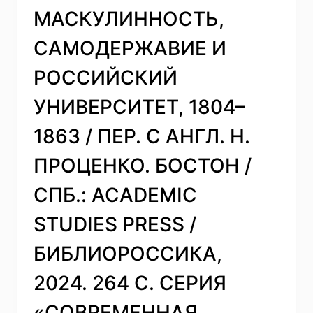
ЖУРНАЛ
МАСКУЛИННОСТЬ,
ЗВЕЗДА,
2025.
САМОДЕРЖАВИЕ И
608
С.
РОССИЙСКИЙ
+
ВКЛ.
УНИВЕРСИТЕТ, 1804–
(72
С.)
1863 / ПЕР. С АНГЛ. Н.
ПРОЦЕНКО. БОСТОН /
CПБ.: ACADEMIC
STUDIES PRESS /
БИБЛИОРОССИКА,
2024. 264 С. СЕРИЯ
«СОВРЕМЕННАЯ