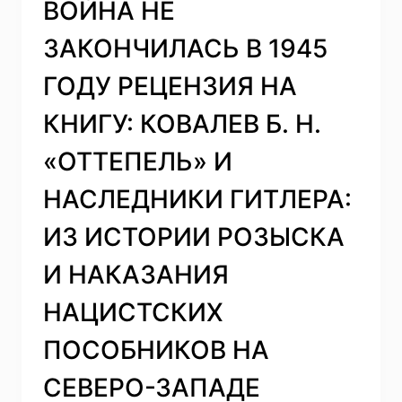
ВОЙНА НЕ
ДОКУМЕНТОВ
«БЕЗ
ЗАКОНЧИЛАСЬ В 1945
СРОКА
ДАВНОСТИ.
ГОДУ РЕЦЕНЗИЯ НА
БЕЛАРУСЬ:
ПРЕСТУПЛЕНИЯ
КНИГУ: КОВАЛЕВ Б. Н.
НАЦИСТОВ
И
«ОТТЕПЕЛЬ» И
ИХ
ПОСОБНИКОВ
НАСЛЕДНИКИ ГИТЛЕРА:
ПРОТИВ
МИРНОГО
ИЗ ИСТОРИИ РОЗЫСКА
НАСЕЛЕНИЯ
НА
И НАКАЗАНИЯ
ОККУПИРОВАННОЙ
ТЕРРИТОРИИ
НАЦИСТСКИХ
БССР
В
ПОСОБНИКОВ НА
ГОДЫ
ВЕЛИКОЙ
СЕВЕРО-ЗАПАДЕ
ОТЕЧЕСТВЕННОЙ