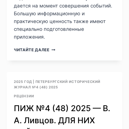
дается на момент совершения событий.
Большую информационную и
практическую ценность также имеют
специально подготовленные
приложения.
ПИЖ
ЧИТАЙТЕ ДАЛЕЕ
№1
(49)
2026
—
В.
2025 ГОД
|
ПЕТЕРБУРГСКИЙ ИСТОРИЧЕСКИЙ
В.
ЖУРНАЛ №4 (48) 2025
ЗДАНОВИЧ.
РЕЦЕНЗИИ
ЗАБВЕНИЮ
НЕ
ПИЖ №4 (48) 2025 — В.
ПОДЛЕЖИТ.
РЕЦЕНЗИЯ
А. Ливцов. ДЛЯ НИХ
НА
СБОРНИКИ