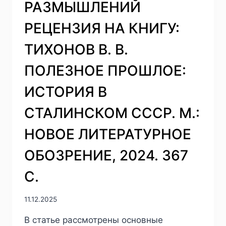
РАЗМЫШЛЕНИЙ
Б.
Н.
РЕЦЕНЗИЯ НА КНИГУ:
«ОТТЕПЕЛЬ»
И
ТИХОНОВ В. В.
НАСЛЕДНИКИ
ГИТЛЕРА:
ПОЛЕЗНОЕ ПРОШЛОЕ:
ИЗ
ИСТОРИИ
ИСТОРИЯ В
РОЗЫСКА
И
СТАЛИНСКОМ СССР. М.:
НАКАЗАНИЯ
НАЦИСТСКИХ
НОВОЕ ЛИТЕРАТУРНОЕ
ПОСОБНИКОВ
НА
ОБОЗРЕНИЕ, 2024. 367
СЕВЕРО-
ЗАПАДЕ
С.
РОССИИ
В
КОНЦЕ
11.12.2025
50-
В статье рассмотрены основные
Х