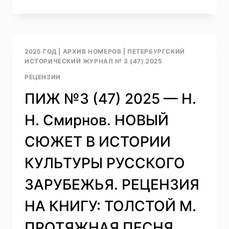
№4
(48)
2025
—
В.
2025 ГОД
|
АРХИВ НОМЕРОВ
|
ПЕТЕРБУРГСКИЙ
А.
ИСТОРИЧЕСКИЙ ЖУРНАЛ № 3 (47) 2025
БЕРДИНСКИХ.
РЕЦЕНЗИИ
ПРОБЛЕМЫ
ИСТОРИИ
ПИЖ №3 (47) 2025 — Н.
В
СТАЛИНСКУЮ
Н. Смирнов. НОВЫЙ
ЭПОХУ
КАК
СЮЖЕТ В ИСТОРИИ
ПРЕДМЕТ
НАУЧНЫХ
КУЛЬТУРЫ РУССКОГО
РАЗМЫШЛЕНИЙ
РЕЦЕНЗИЯ
ЗАРУБЕЖЬЯ. РЕЦЕНЗИЯ
НА
КНИГУ:
НА КНИГУ: ТОЛСТОЙ М.
ТИХОНОВ
В.
ПРОТЯЖНАЯ ПЕСНЯ.
В.