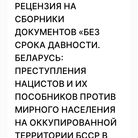
КАК
РЕЦЕНЗИЯ НА
«ПРИКЛЮЧЕНЧЕСКИЙ
РОМАН».
СБОРНИКИ
РЕЦЕНЗИЯ
НА
ДОКУМЕНТОВ «БЕЗ
КНИГУ:
БАЗАНОВ
СРОКА ДАВНОСТИ.
П.
Н.
БЕЛАРУСЬ:
ЗАЩИТА
ЕДИНСТВА
ПРЕСТУПЛЕНИЯ
РОССИИ:
ЖИЗНЬ
НАЦИСТОВ И ИХ
И
ТВОРЧЕСТВО
ПОСОБНИКОВ ПРОТИВ
ИСТОРИКА
НИКОЛАЯ
МИРНОГО НАСЕЛЕНИЯ
УЛЬЯНОВА.
СПБ.:
НА ОККУПИРОВАННОЙ
РОСТОК,
2025.
ТЕРРИТОРИИ БССР В
688