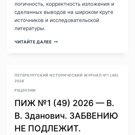
логичность, корректность изложения и
сделанных выводов на широком круге
источников и исследовательской
литературы.
ПИЖ
ЧИТАЙТЕ ДАЛЕЕ
№
2
(50)
2026
—
ПЕТЕРБУРГСКИЙ ИСТОРИЧЕСКИЙ ЖУРНАЛ №1 (49)
Л.
2026
В.
РЕЦЕНЗИИ
КЛИМОВИЧ.
ИСТОРИК
ПИЖ №1 (49) 2026 — В.
НИКОЛАЙ
ИВАНОВИЧ
В. Зданович. ЗАБВЕНИЮ
УЛЬЯНОВ
—
НЕ ПОДЛЕЖИТ.
ЖИЗНЬ