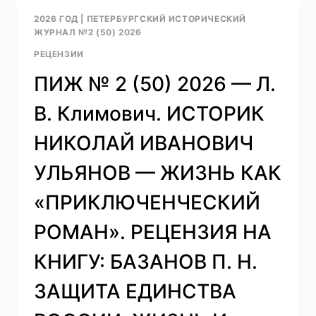
—
2026 ГОД
|
ПЕТЕРБУРГСКИЙ ИСТОРИЧЕСКИЙ
П.
ЖУРНАЛ №2 (50) 2026
В.
РЕЦЕНЗИИ
КРЫЛОВ.
РЕЦЕНЗИЯ
ПИЖ № 2 (50) 2026 — Л.
НА
МОНОГРАФИЮ
В. Климович. ИСТОРИК
С
ПУБЛИКАЦИЕЙ
НИКОЛАЙ ИВАНОВИЧ
ИСТОЧНИКОВ:
ТОКАРЕВА
УЛЬЯНОВ — ЖИЗНЬ КАК
Е.С.
ВАТИКАН
«ПРИКЛЮЧЕНЧЕСКИЙ
В
ФОКУСЕ
РОМАН». РЕЦЕНЗИЯ НА
СОВЕТСКОЙ
ПОЛИТИКИ
КНИГУ: БАЗАНОВ П. Н.
И
ПРОПАГАНДЫ.
ЗАЩИТА ЕДИНСТВА
1921-
1941