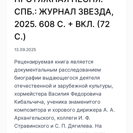
ПОЛЕЗНОЕ
СПБ.: ЖУРНАЛ ЗВЕЗДА,
ПРОШЛОЕ:
ИСТОРИЯ
2025. 608 С. + ВКЛ. (72
В
СТАЛИНСКОМ
С.)
СССР.
М.:
НОВОЕ
13.09.2025
ЛИТЕРАТУРНОЕ
Рецензируемая книга является
ОБОЗРЕНИЕ,
2024.
документальным расследованием
367
биографии выдающегося деятеля
С.
отечественной и зарубежной культуры,
хормейстера Василия Федоровича
Кибальчича, ученика знаменитого
композитора и хорового дирижера А. А.
Архангельского, коллеги И. Ф.
Стравинского и С. П. Дягилева. На