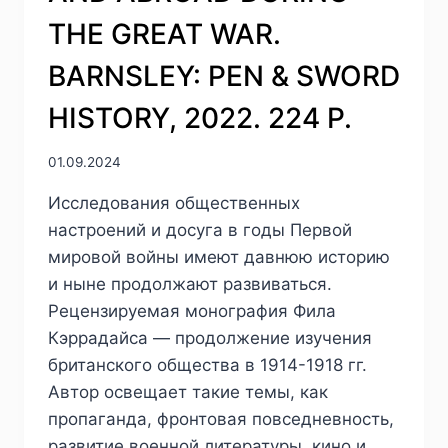
DE
THE GREAT WAR.
LA
POLICE.
BARNSLEY: PEN & SWORD
PARIS:
L’HARMATTAN,
HISTORY, 2022. 224 P.
2024.
736
P.
01.09.2024
Исследования общественных
настроений и досуга в годы Первой
мировой войны имеют давнюю историю
и ныне продолжают развиваться.
Рецензируемая монография Фила
Кэррадайса — продолжение изучения
британского общества в 1914-1918 гг.
Автор освещает такие темы, как
пропаганда, фронтовая повседневность,
развитие военной литературы, кино и