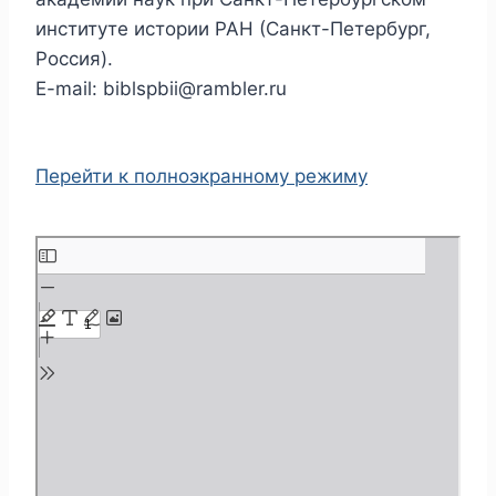
институте истории РАН (Санкт-Петербург,
Россия).
E-mail: biblspbii@rambler.ru
Перейти к полноэкранному режиму
П
е
р
е
й
т
и
к
с