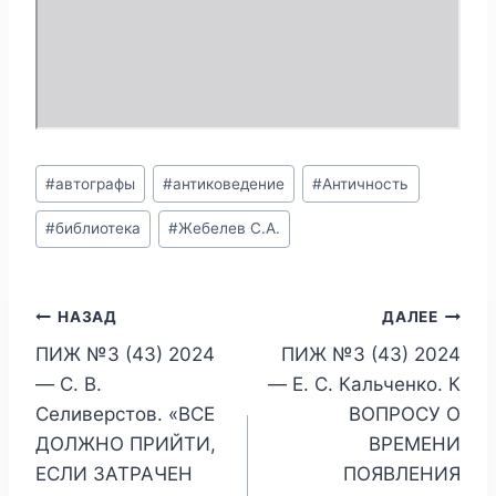
Метки
#
автографы
#
антиковедение
#
Античность
записи:
#
библиотека
#
Жебелев С.А.
Навигация
НАЗАД
ДАЛЕЕ
ПИЖ №3 (43) 2024
ПИЖ №3 (43) 2024
по
— С. В.
— Е. С. Кальченко. К
записям
Селиверстов. «ВСЕ
ВОПРОСУ О
ДОЛЖНО ПРИЙТИ,
ВРЕМЕНИ
ЕСЛИ ЗАТРАЧЕН
ПОЯВЛЕНИЯ