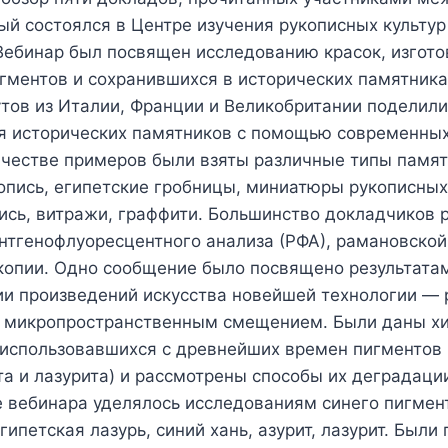
ый состоялся в Центре изучения рукописных культур 
 Вебинар был посвящен исследованию красок, изгот
гментов и сохранившихся в исторических памятника
утов из Италии, Франции и Великобритании поделил
я исторических памятников с помощью современны
ачестве примеров были взяты различные типы памят
пись, египетские гробницы, миниатюры рукописных 
ись, витражи, граффити. Большинство докладчиков 
тгенофлуоресцентного анализа (РФА), рамановской 
копии. Одно сообщение было посвящено результата
ии произведений искусства новейшей технологии —
с микропространственным смещением. Были даны х
 использовавшихся с древнейших времен пигментов 
та и лазурита) и рассмотрены способы их деградаци
 вебинара уделялось исследованиям синего пигмент
египетская лазурь, синий хань, азурит, лазурит. Был