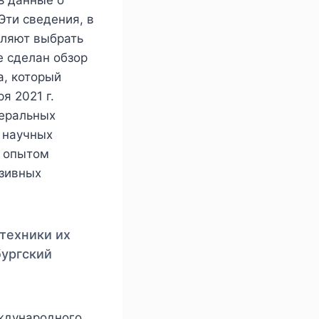
Эти сведения, в
оляют выбрать
е сделан обзор
а, который
я 2021 г.
неральных
 научных
м опытом
азивных
техники их
бургский
еждународного