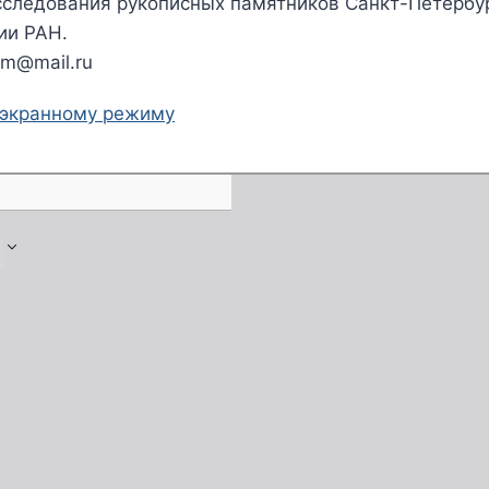
сследования рукописных памятников Санкт-Петербу
ии РАН.
om@mail.ru
оэкранному режиму