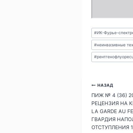
Метки
#
ИК-Фурье-спектр
записи:
#
неинвазивные те
#
рентгенофлуорес
Навигаци
НАЗАД
ПИЖ № 4 (36) 2
по
РЕЦЕНЗИЯ НА К
записям
LA GARDE AU F
ГВАРДИЯ НАПО
ОТСТУПЛЕНИЯ 18