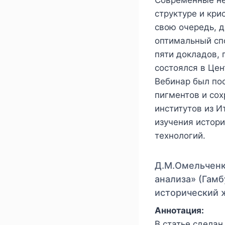
структуре и кри
свою очередь, 
оптимальный спо
пяти докладов,
состоялся в Цен
Вебинар был по
пигментов и сох
институтов из 
изучения истор
технологий.
Д.М.Омельченк
анализа» (Гамб
исторический ж
Аннотация:
В статье сдела