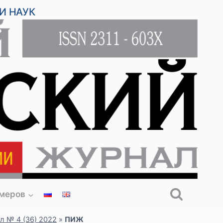
И НАУК
омеров
л № 4 (36) 2022
»
ПИЖ