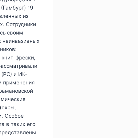
(Гамбург) 19
овленных из
х. Сотрудники
ись своим
х неинвазивных
ников:
книг, фрески,
рассматривали
(РС) и ИК-
м применения
 рамановской
имические
(охры,
и. Особое
а в таких его
и представлены