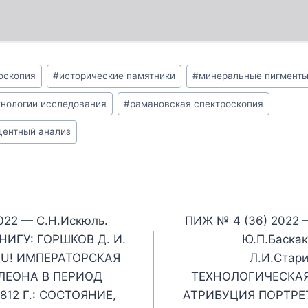
оскопия
#
исторические памятники
#
минеральные пигмент
хнологии исследования
#
рамановская спектроскопия
центный анализ
я
022 — С.Н.Искюль.
ПИЖ № 4 (36) 2022 
НИГУ: ГОРШКОВ Д. И.
Ю.П.Баскак
EU! ИМПЕРАТОРСКАЯ
Л.И.Стар
ЛЕОНА В ПЕРИОД
ТЕХНОЛОГИЧЕСКАЯ
12 Г.: СОСТОЯНИЕ,
АТРИБУЦИЯ ПОРТРЕ