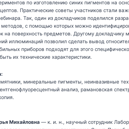
ериментов по изготовлению синих пигментов на осн
цептов. Практические советы участников стали важ
ебинара. Так, один из докладчиков поделился разр
 методов, с помощью которых можно идентифициро
ок на поверхность предметов. Другому докладчику 
ний иллюминаций позволил сделать вывод относител
бильных приборов подходят для этого специфическо
быть их технические характеристики.
:
амятники, минеральные пигменты, неинвазивные те
рентгенофлуоресцентный анализ, рамановская спект
копия.
рья Михайловна
— к. и. н., научный сотрудник Лабо