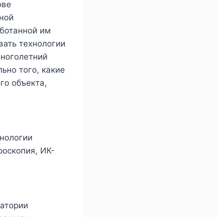
ове
ной
аботанной им
вать технологии
многолетний
ьно того, какие
го объекта,
хнологии
роскопия, ИК-
ратории