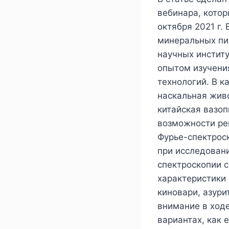
вебинара, котор
октября 2021 г.
минеральных пи
научных инстит
опытом изучени
технологий. В к
наскальная живо
китайская вазоп
возможности рен
Фурье-спектрос
при исследован
спектроскопии 
характеристики
киновари, азури
внимание в ходе
вариантах, как 