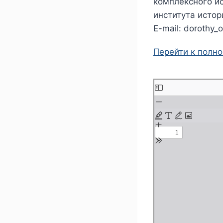
комплексного и
института истор
E-mail: dorothy_
Перейти к полн
П
е
р
е
й
т
и
к
с
о
д