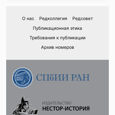
(50)
2026
—
О нас
Редколлегия
Редсовет
Е.
В.
Публикационная этика
КОРУНОВА.
ПРОБЛЕМА
Требования к публикации
СОЗДАНИЯ
БЕЗЪЯДЕРНОЙ
Архив номеров
ЗОНЫ
В
СЕВЕРНОЙ
ЕВРОПЕ
В
ГОДЫ
ХОЛОДНОЙ
ВОЙНЫ:
ГЕОПОЛИТИЧЕСКИЕ
АСПЕКТЫ
И
ДИЛЕММА