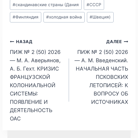
#
скандинавские страны (Дания
#
СССР
#
Финляндия
#
холодная война
#
Швеция)
Навигация
НАЗАД
ДАЛЕЕ
ПИЖ № 2 (50) 2026
ПИЖ № 2 (50) 2026
по
— М. А. Аверьянов,
— А. М. Введенский.
записям
А. Б. Гехт. КРИЗИС
НАЧАЛЬНАЯ ЧАСТЬ
ФРАНЦУЗСКОЙ
ПСКОВСКИХ
КОЛОНИАЛЬНОЙ
ЛЕТОПИСЕЙ: К
СИСТЕМЫ:
ВОПРОСУ ОБ
ПОЯВЛЕНИЕ И
ИСТОЧНИКАХ
ДЕЯТЕЛЬНОСТЬ
ОАС