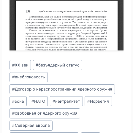
Метки
#
XX век
#
безъядерный статус
записи:
#
внеблоковость
#
Договор о нераспространении ядерного оружия
#
зона
#
НАТО
#
нейтралитет
#
Норвегия
#
свободная от ядерного оружия
#
Северная Европа