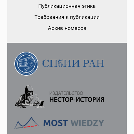
УЧАСТИЕ
Публикационная этика
А.
Ф.
Требования к публикации
КОНИ
В
Архив номеров
БОРЬБЕ
С
ПОЛОВЫМИ
ИЗВРАЩЕНИЯМИ
В
РОССИЙСКОЙ
ИМПЕРИИ