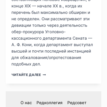
конце XIX — начале ХХ в., когда их
перечень был максимально обширен и
не определен. Они рассматривают эти
девиации только через деятельность
обер-прокурора Уголовно-
кассационного департамента Сената —
А. Ф. Кони, когда департамент выступал
высшей и почти последней инстанцией
для обжалования/опротестования
подобных дел.
ПИЖ
ЧИТАЙТЕ ДАЛЕЕ
№4
(32)
2021
—
А.Я.КОДИНЦЕВ,
О нас
Редколлегия
Редсовет
Д.В.РЫБИН.