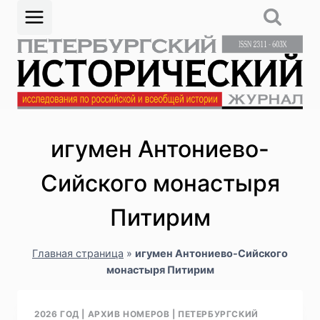
Перейти
к
содержимому
игумен Антониево-
Сийского монастыря
Питирим
Главная страница
»
игумен Антониево-Сийского
монастыря Питирим
2026 ГОД
|
АРХИВ НОМЕРОВ
|
ПЕТЕРБУРГСКИЙ