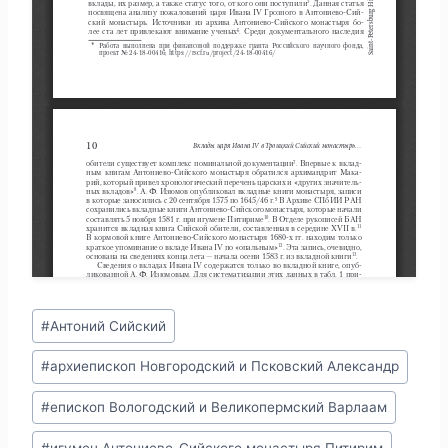
Метки
#
Антоний Сийский
записи:
#
архиепископ Новгородский и Псковский Александр
#
епископ Вологодский и Великопермский Варлаам
#
игумен Антониево-Сийского монастыря Питирим