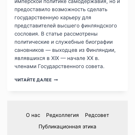
имперской политике самодержавия, но и
предоставило возможность сделать
государственную карьеру для
представителей высшего финляндского
сословия. В статье рассмотрены
политические и служебные биографии
сановников — выходцев из Финляндии,
являвшихся в XIX — начале XX в.
членами Государственного совета.
ПИЖ
ЧИТАЙТЕ ДАЛЕЕ
№1
(33)
2022
—
Т.В.АНДРЕЕВА.
О нас
Редколлегия
Редсовет
НА
СЛУЖБЕ
Публикационная этика
РОССИИ: