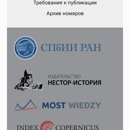
ГОСУДАРСТВЕННЫЕ
Требования к публикации
ДЕЯТЕЛИ
ШВЕДСКО-
Архив номеров
ФИНСКОГО
ПРОИСХОЖДЕНИЯ
В
XIX
—
НАЧАЛЕ
XX
В.