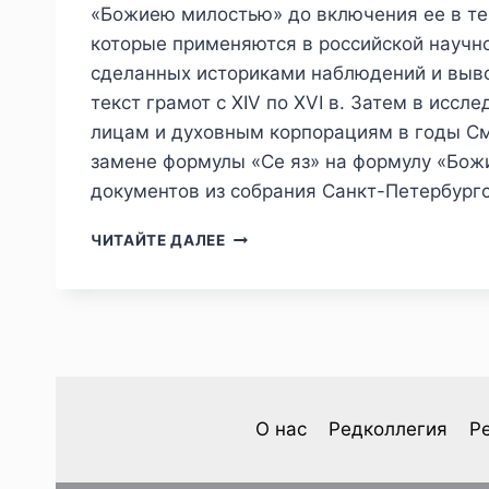
«Божиею милостью» до включения ее в тек
которые применяются в российской научн
сделанных историками наблюдений и выво
текст грамот с XIV по XVI в. Затем в ис
лицам и духовным корпорациям в годы См
замене формулы «Се яз» на формулу «Бож
документов из собрания Санкт-Петербургс
ПИЖ
ЧИТАЙТЕ ДАЛЕЕ
№
2
(50)
2026
—
М.
Е.
ПРОСКУРЯКОВА.
О нас
Редколлегия
Р
«БОГОСЛОВИЕ»
ЦАРСКИХ
ЖАЛОВАННЫХ