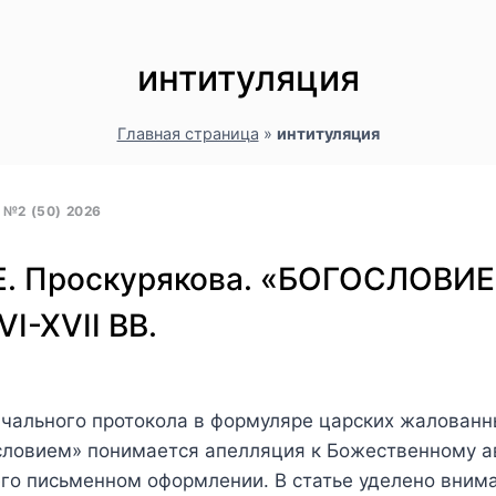
интитуляция
Главная страница
»
интитуляция
№2 (50) 2026
 Е. Проскурякова. «БОГОСЛОВИ
-XVII ВВ.
ального протокола в формуляре царских жалованных
ословием» понимается апелляция к Божественному а
его письменном оформлении. В статье уделено вним