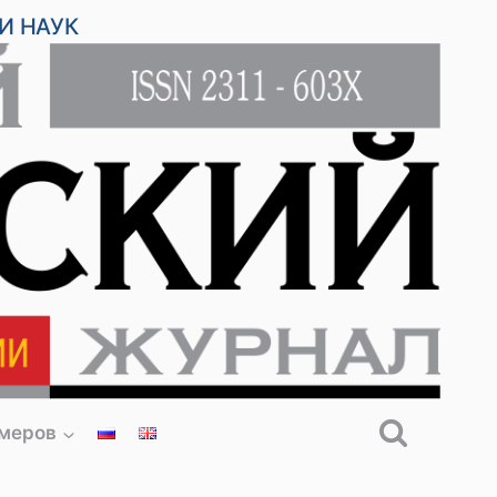
И НАУК
омеров