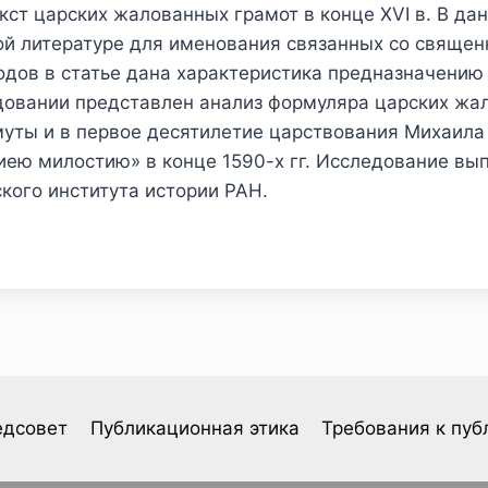
ст царских жалованных грамот в конце XVI в. В да
ой литературе для именования связанных со свяще
дов в статье дана характеристика предназначению 
следовании представлен анализ формуляра царских ж
уты и в первое десятилетие царствования Михаила 
иею милостию» в конце 1590-х гг. Исследование вы
кого института истории РАН.
едсовет
Публикационная этика
Требования к пуб