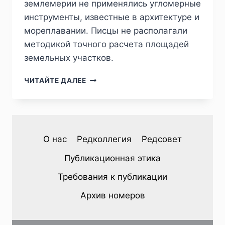
землемерии не применялись угломерные
инструменты, известные в архитектуре и
мореплавании. Писцы не располагали
методикой точного расчета площадей
земельных участков.
ПИЖ
ЧИТАЙТЕ ДАЛЕЕ
№1
(33)
2022
—
А.Г.ГУМЕНЮК.
О нас
Редколлегия
Редсовет
МЕТОДЫ
ЗЕМЛЕМЕРИЯ
Публикационная этика
В
ГЕОМЕТРИЧЕСКОЙ
Требования к публикации
РУКОПИСИ
XVII
Архив номеров
В.