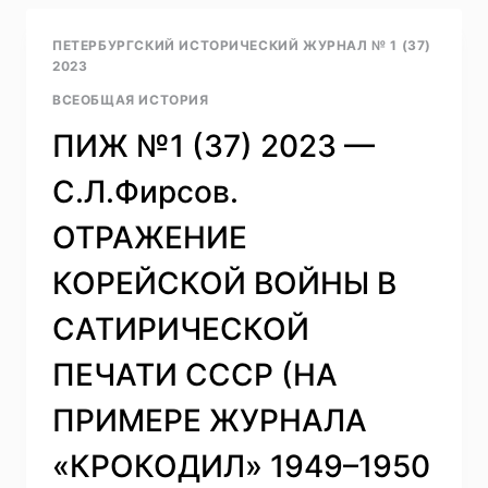
—
Б.
ПЕТЕРБУРГСКИЙ ИСТОРИЧЕСКИЙ ЖУРНАЛ № 1 (37)
А.
2023
НИКИШИН.
ВСЕОБЩАЯ ИСТОРИЯ
ПОЛИТИЧЕСКАЯ
КАРИКАТУРА
ПИЖ №1 (37) 2023 —
И
ЛУБОК
С.Л.Фирсов.
ПЕРИОДА
КРЫМСКОЙ
ОТРАЖЕНИЕ
ВОЙНЫ:
ИНФОРМАЦИОННАЯ
КОРЕЙСКОЙ ВОЙНЫ В
ВОЙНА
В
САТИРИЧЕСКОЙ
СЕРЕДИНЕ
XIX
ПЕЧАТИ СССР (НА
ВЕК
ПРИМЕРЕ ЖУРНАЛА
«КРОКОДИЛ» 1949–1950