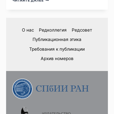
ЧИТАЙТЕ ДАЛЕЕ
№1
(37)
2023
—
С.Л.ФИРСОВ.
О нас
Редколлегия
Редсовет
ОТРАЖЕНИЕ
КОРЕЙСКОЙ
Публикационная этика
ВОЙНЫ
В
Требования к публикации
САТИРИЧЕСКОЙ
ПЕЧАТИ
Архив номеров
СССР
(НА
ПРИМЕРЕ
ЖУРНАЛА
«КРОКОДИЛ»
1949–
1950
ГГ.)