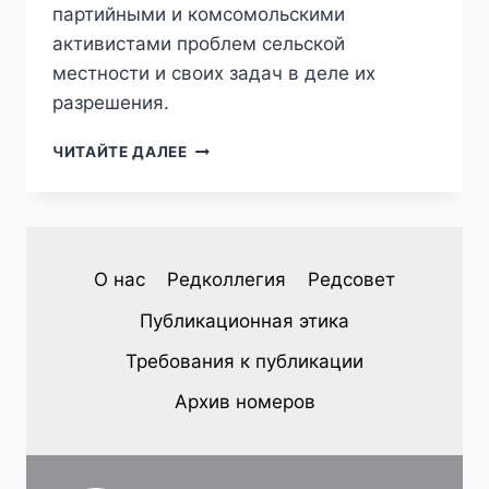
партийными и комсомольскими
активистами проблем сельской
местности и своих задач в деле их
разрешения.
ПИЖ
ЧИТАЙТЕ ДАЛЕЕ
№4
(48)
2025
—
Н.
О нас
Редколлегия
Редсовет
В.
ТИХОМИРОВ.
Публикационная этика
«РАБОТА
В
Требования к публикации
ДЕРЕВНЕ
ВЕДЕТСЯ
Архив номеров
ОЧЕНЬ
И
ОЧЕНЬ