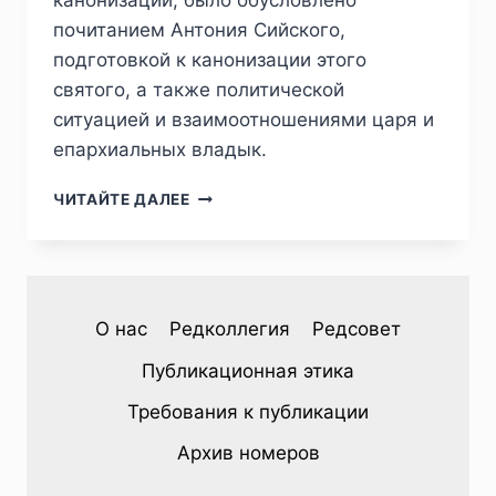
канонизации, было обусловлено
почитанием Антония Сийского,
подготовкой к канонизации этого
святого, а также политической
ситуацией и взаимоотношениями царя и
епархиальных владык.
ПИЖ
ЧИТАЙТЕ ДАЛЕЕ
№
2
(50)
2026
—
О нас
Редколлегия
Редсовет
Н.
В.
Публикационная этика
БАШНИН.
ВКЛАДЫ
Требования к публикации
ЦАРЯ
ИВАНА
Архив номеров
IV