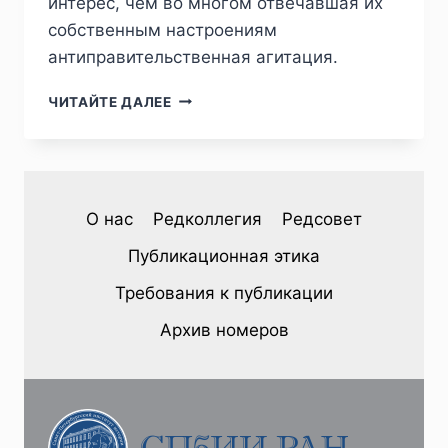
интерес, чем во многом отвечавшая их
собственным настроениям
антиправительственная агитация.
ПИЖ
ЧИТАЙТЕ ДАЛЕЕ
№3
(47)
2025
—
А.
О нас
Редколлегия
Редсовет
Ю.
ФОМИН.
Публикационная этика
ВОЙНА
И
Требования к публикации
«СМУТА»:
ВОЕННОЕ
Архив номеров
ВЕДОМСТВО
В
БОРЬБЕ
ЗА
СОХРАНЕНИЕ