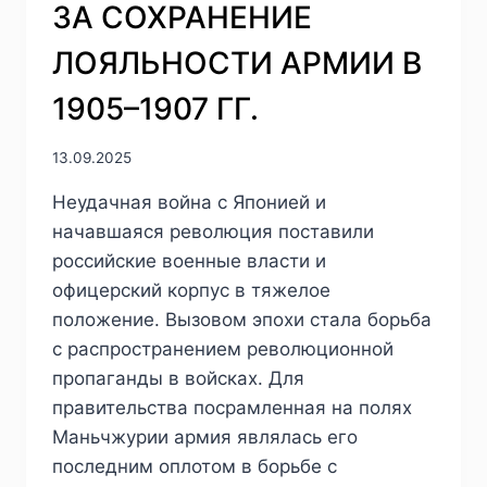
ЗА СОХРАНЕНИЕ
МЕРАХ
ПОДАВЛЕНИЯ
ЛОЯЛЬНОСТИ АРМИИ В
РЕВОЛЮЦИОННОГО
ДВИЖЕНИЯ
1905–1907 ГГ.
В
РОССИИ
13.09.2025
(АВГУСТ
1906
Неудачная война с Японией и
Г.)
начавшаяся революция поставили
российские военные власти и
офицерский корпус в тяжелое
положение. Вызовом эпохи стала борьба
с распространением революционной
пропаганды в войсках. Для
правительства посрамленная на полях
Маньчжурии армия являлась его
последним оплотом в борьбе с