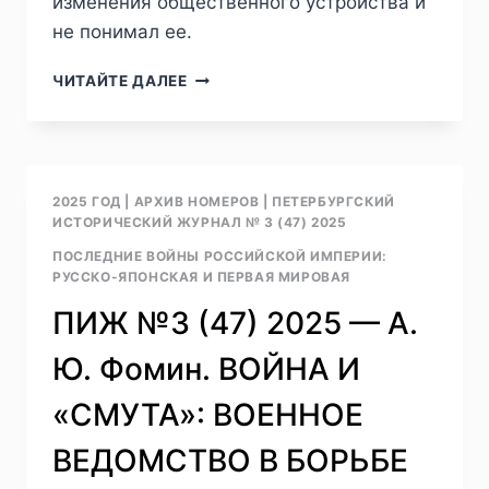
изменения общественного устройства и
не понимал ее.
ПИЖ
ЧИТАЙТЕ ДАЛЕЕ
№1
(49)
2026
—
М.
2025 ГОД
|
АРХИВ НОМЕРОВ
|
ПЕТЕРБУРГСКИЙ
В.
ИСТОРИЧЕСКИЙ ЖУРНАЛ № 3 (47) 2025
ДРУЗИН.
ПОСЛЕДНИЕ ВОЙНЫ РОССИЙСКОЙ ИМПЕРИИ:
«ВСЕ
РУССКО-ЯПОНСКАЯ И ПЕРВАЯ МИРОВАЯ
ПОКЛОНЯЕТСЯ
ЛИШЬ
ПИЖ №3 (47) 2025 — А.
СИЛЕ…»:
ЗАПИСКА
Ю. Фомин. ВОЙНА И
КНЯЗЯ
С.
«СМУТА»: ВОЕННОЕ
С.
АБАМЕЛЕК-
ВЕДОМСТВО В БОРЬБЕ
ЛАЗАРЕВА
О