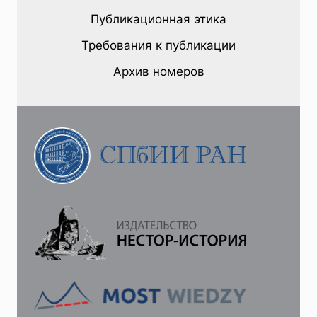
И
Публикационная этика
ОПЕРАЦИИ
РУССКОГО
Требования к публикации
ОБЩЕСТВА
ПАРОХОДСТВА
Архив номеров
И
ТОРГОВЛИ
В
ЗАПАДНОМ
СРЕДИЗЕМНОМОРЬЕ