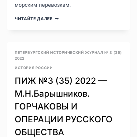
морским перевозкам.
ПИЖ
ЧИТАЙТЕ ДАЛЕЕ
№2
(42)
2024
—
М.
ПЕТЕРБУРГСКИЙ ИСТОРИЧЕСКИЙ ЖУРНАЛ № 3 (35)
Н.
2022
БАРЫШНИКОВ.
ИСТОРИЯ РОССИИ
БОЛГАРИЯ
В
ПИЖ №3 (35) 2022 —
СУДОХОДНЫХ
ОПЕРАЦИЯХ
М.Н.Барышников.
РУССКОГО
ОБЩЕСТВА
ГОРЧАКОВЫ И
ПАРОХОДСТВА
И
ОПЕРАЦИИ РУССКОГО
ТОРГОВЛИ
ОБЩЕСТВА