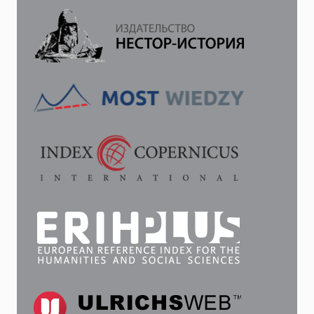
«EMEQ
HAMELEKH»
И
ТЕКСТА
КУМРАНСКОГО
МАНУСКРИПТА
3Q15