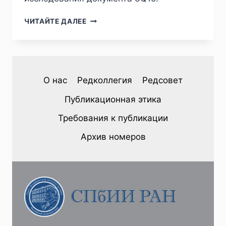
ПИЖ
ЧИТАЙТЕ ДАЛЕЕ
№3
(43)
2024
—
И.
О нас
Редколлегия
Редсовет
В.
МИХАЙЛОВ.
Публикационная этика
ПОДТВЕРЖДЕНИЕ
ВЕРСИИ
Требования к публикации
КОНФИДЕНЦИАЛЬНОЙ
ТЕЗАВРАЦИИ
Архив номеров
СОКРОВИЩ
ИЕРУСАЛИМСКОГО
ХРАМА
В
СОПОСТАВЛЕНИИ
ТЕКСТА
МИШНАЙОТ
ИЗ