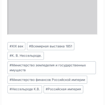
Метки
#
XIX век
#
Всемирная выставка 1851
записи:
#
К. В. Нессельроде.
#
Министерство земледелия и государственных
имуществ
#
Министерство финансов Российской империи
#
Нессельроде К.В.
#
Российская империя