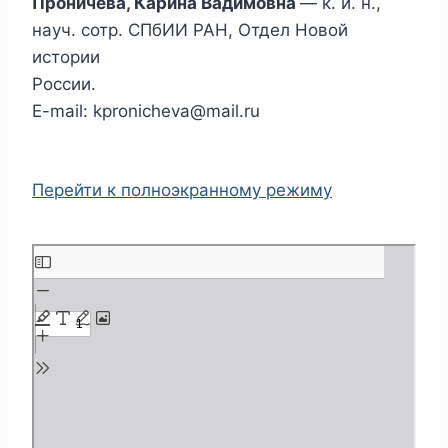
Проничева, Карина Вадимовна
— к. и. н.,
науч. сотр. СПбИИ РАН, Отдел Новой
истории
России.
E-mail: kpronicheva@mail.ru
Перейти к полноэкранному режиму
П
е
р
е
й
т
и
к