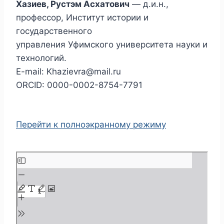
Хазиев, Рустэм Асхатович
— д.и.н.,
профессор, Институт истории и
государственного
управления Уфимского университета науки и
технологий.
E-mail: Khazievra@mail.ru
ORCID: 0000-0002-8754-7791
Перейти к полноэкранному режиму
П
е
р
е
й