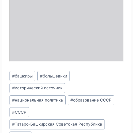
Метки
#
башкиры
#
большевики
записи:
#
исторический источник
#
национальная политика
#
образование СССР
#
СССР
#
Татаро-Башкирская Советская Республика