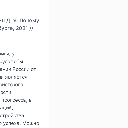
ин Д. Я. Почему
урге, 2021 //
иги, у
 русофобы
ании России от
ии является
систского
ности
 прогресса, а
аций,
стройства.
о успеха. Можно