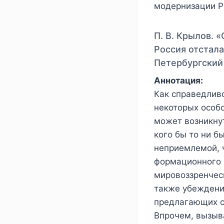
модернизации Р
П. В. Крылов. 
Россия отстала
Петербургский 
Аннотация:
Как справедливо
некоторых особо
может возникнут
кого бы то ни б
неприемлемой, ч
формационного 
мировоззренческ
также убеждени
предлагающих с
Впрочем, вызыв