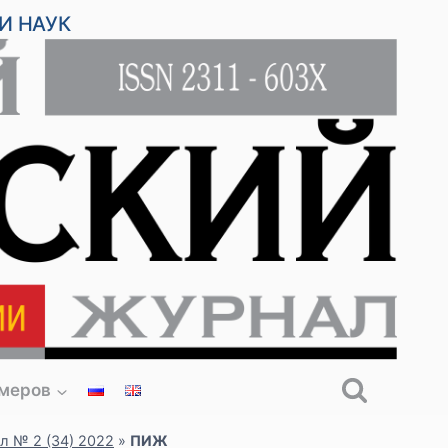
И НАУК
омеров
л № 2 (34) 2022
»
ПИЖ