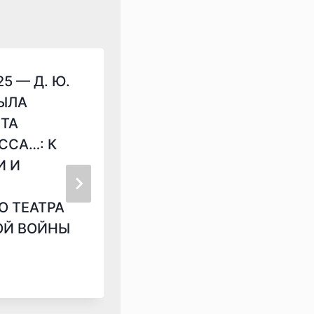
5 — Д. Ю.
ПИЖ № 3 (35) 2022 —
БЫЛА
А.Ю.Бендин. РЕЦЕНЗИ
ТА
«ЖУРНАЛЫ КОМИТЕТ
ССА…: К
ЗАПАДНЫХ ГУБЕРНИЙ»
И И
ИЗД. ПОДГ. Т.В. АНДР
И.Н. ВИБЕ, Б.П.
 ТЕАТРА
МИЛОВИДОВ, Д.Н. ШИ
ОЙ ВОЙНЫ
Т. 1: 1835–1835 ГГ, Т. 2:
1836–1840 ГГ.
12.12.2022