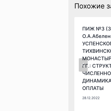
Похожие з
3 (43) 2024 — А. Л.
ПИЖ №3 (3
в, А. Н. Гуслистова.
О.А.Абелен
ОВАЯ КОМПАНИЯ
УСПЕНСКО
ГЖАН МЕРИНОВЫХ НА
ТИХВИНСК
НО-ДВИНСКОМ
МОНАСТЫРЯ
М ПУТИ В XVII В.
ГГ.: СТРУК
ЧИСЛЕННО
24
ДИНАМИКА
ОПЛАТЫ
28.12.2022