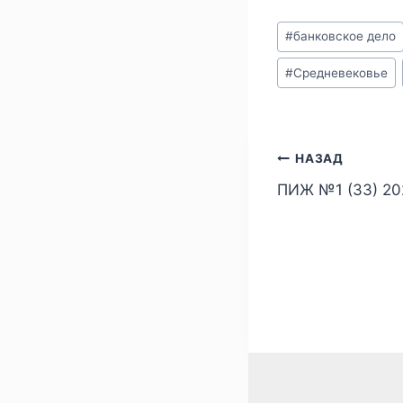
Метки
#
банковское дело
записи:
#
Средневековье
Навигаци
НАЗАД
ПИЖ №1 (33) 2
по
записям