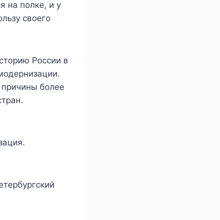
 на полке, и у
ользу своего
сторию России в
 модернизации.
 причины более
стран.
зация.
Петербургский