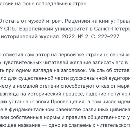
оссии на фоне сопредельных стран.
«Отстать от чужой игры». Рецензия на книгу: Трав
? СПб.: Европейский университет в Санкт-Петерб
исторический журнал. 2022. № 2. С. 222–227
 отметил сам автор на первой же странице своей кн
 чувствительных читателей желание записать его в
ь при одном взгляде на заголовок. Мысль об отстав
ыло для существенной части русскоязычной аудитор
ему в немалой степени способствуют отказ от марк
взгляда на исторический процесс, падение популяр
их установок эпохи Просвещения, в том числе идеи
е в фундаментальном равенстве различных цивилиз
вои собственные нормы и правила общественного у
ающее название — одно из слагаемых читательског