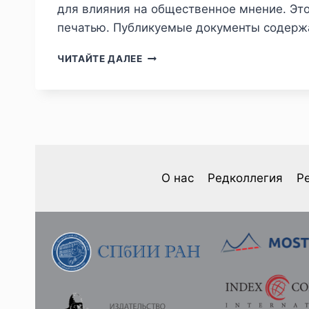
для влияния на общественное мнение. Эт
печатью. Публикуемые документы содержа
ПИЖ
ЧИТАЙТЕ ДАЛЕЕ
№1
(33)
2022
—
Д.И.РАСКИН.
ИЗ
ИСТОРИИ
ОДНОЙ
О нас
Редколлегия
Р
НЕУДАЧНОЙ
ПОПЫТКИ
РУКОВОДИТЬ
РУССКОЙ
ПЕЧАТЬЮ