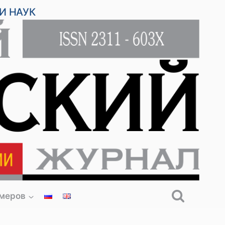
И НАУК
омеров