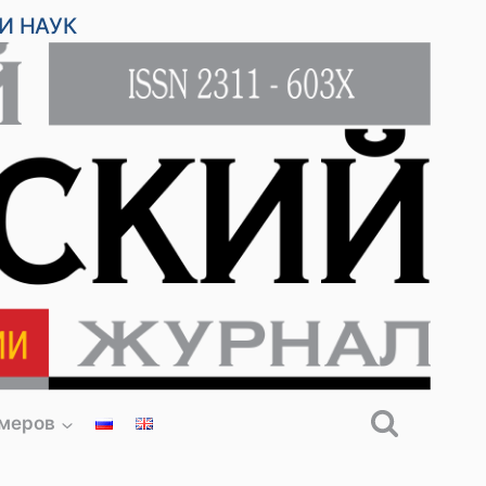
И НАУК
омеров