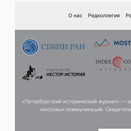
В.
БАТИЕВ.
НАХИЧЕВАНЬ-
О нас
Редколлегия
Р
НА-
ДОНУ
СПУСТЯ
100
ЛЕТ
ОТ
ОСНОВАНИЯ
—
ИСТОРИЧЕСКИЙ
ПОРТРЕТ
ГОРОДА
«Петербургский исторический журнал» — з
массовых коммуникаций. Свидетель