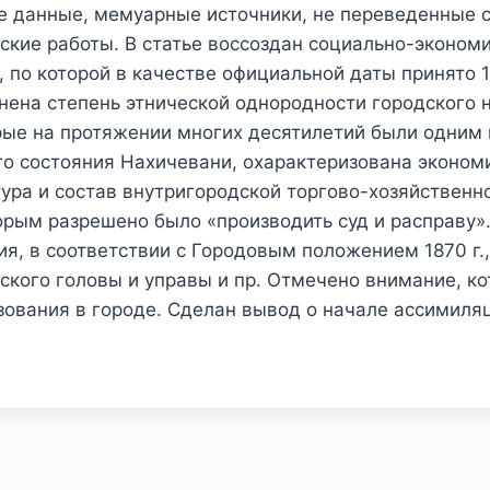
ие данные, мемуарные источники, не переведенные 
ские работы. В статье воссоздан социально-эконом
 по которой в качестве официальной даты принято 14
енена степень этнической однородности городского
рые на протяжении многих десятилетий были одним 
го состояния Нахичевани, охарактеризована эконом
тура и состав внутригородской торгово-хозяйствен
орым разрешено было «производить суд и расправу».
я, в соответствии с Городовым положением 1870 г.
кого головы и управы и пр. Отмечено внимание, к
зования в городе. Сделан вывод о начале ассимиля