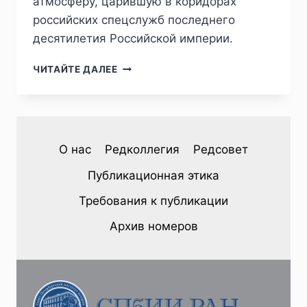
атмосферу, царившую в коридорах
российских спецслужб последнего
десятилетия Российской империи.
ПИЖ
ЧИТАЙТЕ ДАЛЕЕ
№1
(41)
2024
—
М.
О нас
Редколлегия
Редсовет
М.
СТЕЛЬМАК.
Публикационная этика
«…
СПОСОБНЫЙ
Требования к публикации
НА
ЧТО
Архив номеров
УГОДНО,
ВПЛОТЬ
ДО
УБИЙСТВА
МЕШАВШЕГО