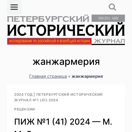
Перейти
к
содержимому
жанжармерия
Главная страница
»
жанжармерия
2024 ГОД
|
ПЕТЕРБУРГСКИЙ ИСТОРИЧЕСКИЙ
ЖУРНАЛ №1 (41) 2024
РЕЦЕНЗИИ
ПИЖ №1 (41) 2024 — М.