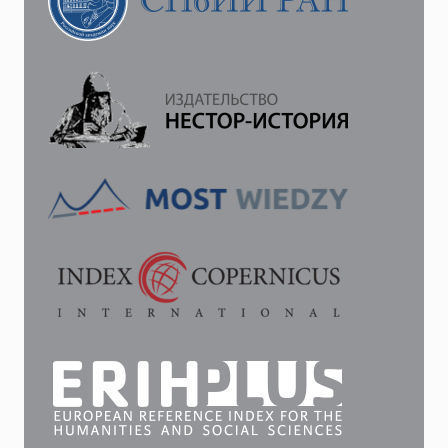
ЕМУ
ПО
КАКИМ-
ЛИБО
ПРИЧИНАМ
ЧЕЛОВЕКА…»
(РЕЦЕНЗИЯ
НА
КНИГУ:
БАКШТ
Д.
А.,
ЛАВРЁНОВА
А.
М.,
КОЛОНТАРИ
А.
МИХАИЛ
КОМИСАРОВ:
ЛЕГЕНДА
ЦАРСКОЙ
ЖАНДАРМЕРИИ: