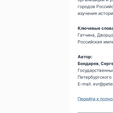
городов Российс
изучения истор
Ключевые слова
Гатчина, Дворцо
Российская имп
Автор:
Бондарев, Серг
Государственны
Петербургского 
E-mail: evr@pet
Перейти к полн