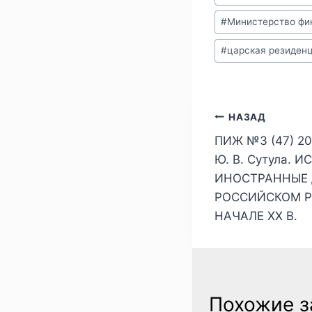
#
Министерство фи
#
царская резиден
Навигаци
НАЗАД
ПИЖ №3 (47) 20
по
Ю. В. Сутула.
записям
ИНОСТРАННЫЕ 
РОССИЙСКОМ РЫ
НАЧАЛЕ ХХ В.
Похожие з