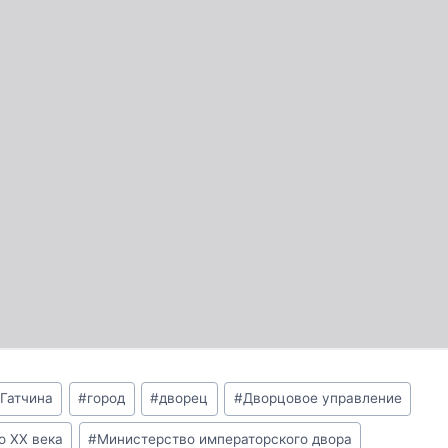
#
Гатчина
#
город
#
дворец
#
Дворцовое управление
о XX века
#
Министерство императорского двора