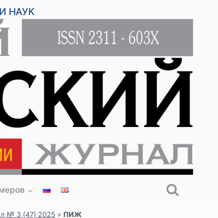
И НАУК
омеров
л № 3 (47) 2025
»
ПИЖ