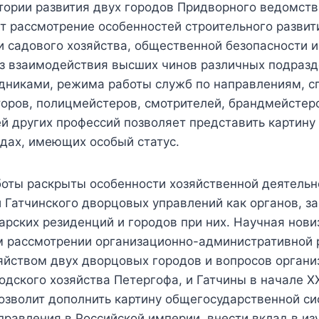
тории развития двух городов Придворного ведомств
т рассмотрение особенностей строительного развит
 садового хозяйства, общественной безопасности и
из взаимодействия высших чинов различных подразд
дниками, режима работы служб по направлениям, с
торов, полицмейстеров, смотрителей, брандмейстер
й других профессий позволяет представить картину
дах, имеющих особый статус.
боты раскрыты особенности хозяйственной деятельн
и Гатчинского дворцовых управлений как органов, 
рских резиденций и городов при них. Научная нови
м рассмотрении организационно-административной 
яйством двух дворцовых городов и вопросов органи
одского хозяйства Петергофа, и Гатчины в начале XX
озволит дополнить картину общегосударственной с
правления в Российской империи, внести вклад в из