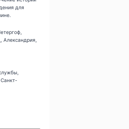
дения для
чине.
Петергоф,
, Александрия,
 службы,
 Санкт-