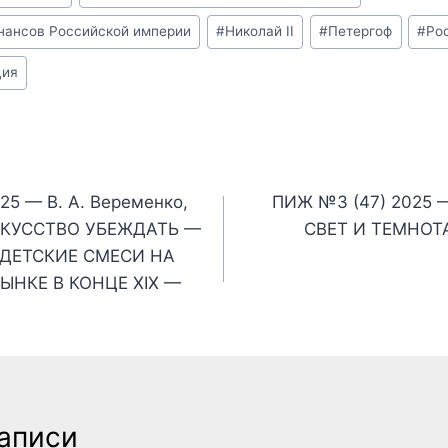
нансов Российской империи
#
Николай II
#
Петергоф
#
Ро
ция
я
25 — В. А. Веременко,
ПИЖ №3 (47) 2025 —
 ИСКУССТВО УБЕЖДАТЬ —
СВЕТ И ТЕМНОТ
ДЕТСКИЕ СМЕСИ НА
НКЕ В КОНЦЕ XIX —
аписи