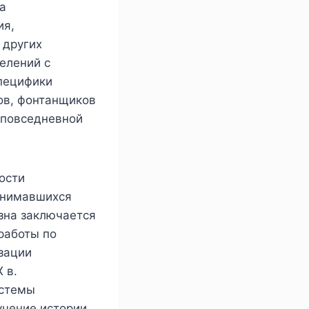
а
ия,
 других
елений с
пецифики
ов, фонтанщиков
 повседневной
ости
занимавшихся
зна заключается
работы по
зации
 в.
истемы
учение истории