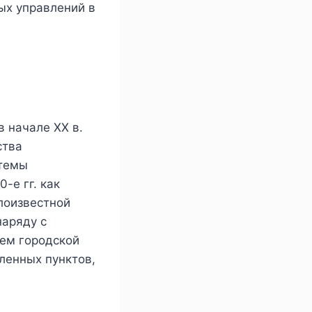
ых управлений в
 начале XX в.
ства
стемы
-е гг. как
лоизвестной
наряду с
ем городской
ленных пунктов,