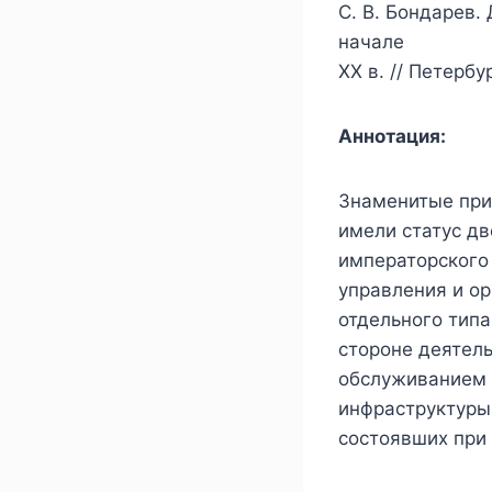
С. В. Бондарев.
начале
XX в. // Петерб
Аннотация:
Знаменитые при
имели статус д
императорского
управления и ор
отдельного тип
стороне деятел
обслуживанием 
инфраструктуры 
состоявших при