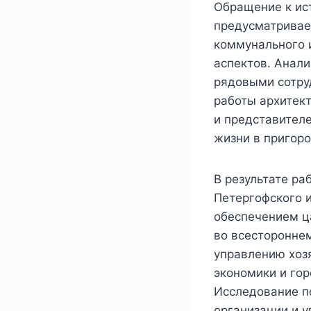
Обращение к ис
предусматривае
коммунального и
аспектов. Анал
рядовыми сотру
работы архитек
и представителе
жизни в пригоро
В результате ра
Петергофского 
обеспечением ца
во всесторонне
управлению хоз
экономики и гор
Исследование п
организации и у